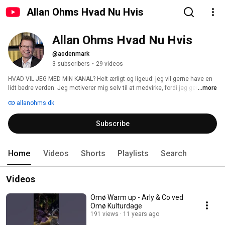
Allan Ohms Hvad Nu Hvis
Allan Ohms Hvad Nu Hvis
@aodenmark
3 subscribers
•
29 videos
HVAD VIL JEG MED MIN KANAL? Helt ærligt og ligeud: jeg vil gerne have en 
lidt bedre verden. Jeg motiverer mig selv til at medvirke, fordi jeg gennem 
...more
skrivning ægger mig selv til at gøre det bedre. Kan jeg også skubbe tl dig og 
allanohms.dk
skubber du så til dig selv og andre -- så er vi i gange med en positiv bøle. 
Let us do so!! 
Subscribe
Home
Videos
Shorts
Playlists
Search
Videos
Omø Warm up - Arly & Co ved
Omø Kulturdage
191 views
11 years ago