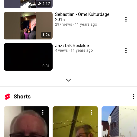
4:47
Sebastian - Omø Kulturdage
2015
297 views
11 years ago
1:24
Jazztalk Roskilde
4 views
11 years ago
0:31
Shorts