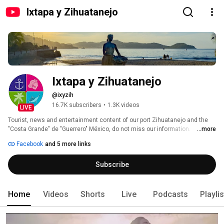
Ixtapa y Zihuatanejo
Ixtapa y Zihuatanejo
@ixyzih
16.7K subscribers
•
1.3K videos
LIVE
Tourist, news and entertainment content of our port Zihuatanejo and the 
"Costa Grande" de "Guerrero" México, do not miss our information. 
...more
Subscribe! 
Facebook
and 5 more links
Subscribe
Home
Videos
Shorts
Live
Podcasts
Playli