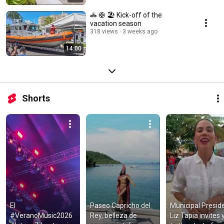
🚓 🛟 🏖️ Kick-off of the
vacation season
318 views
3 weeks ago
14:00
Shorts
El 
Paseo Capricho del 
Municipal Preside
#VeranoMusic2026 
Rey, belleza de 
Liz Tapia invites 