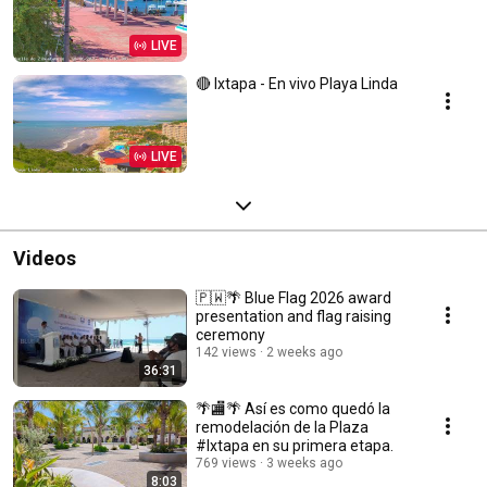
LIVE
🔴 Ixtapa - En vivo Playa Linda
LIVE
Videos
🇵🇼🌴 Blue Flag 2026 award
presentation and flag raising
ceremony
142 views
2 weeks ago
36:31
🌴🏬🌴 Así es como quedó la
remodelación de la Plaza
#Ixtapa en su primera etapa.
769 views
3 weeks ago
8:03