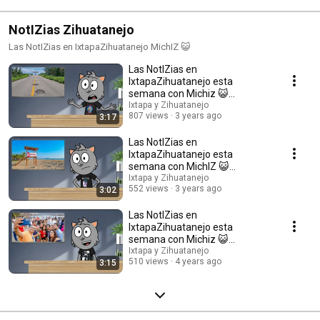
NotIZias Zihuatanejo
Las NotIZias en IxtapaZihuatanejo MichIZ 😺
Las NotIZias en
IxtapaZihuatanejo​ esta
semana con Michiz 😺
19/08/2022
Ixtapa y Zihuatanejo
807 views
3 years ago
3:17
Las NotIZias en
IxtapaZihuatanejo​ esta
semana con MichIZ 😺
12/08/2022
Ixtapa y Zihuatanejo
552 views
3 years ago
3:02
Las NotIZias en
IxtapaZihuatanejo​ esta
semana con Michiz 😺
27/05/2022
Ixtapa y Zihuatanejo
510 views
4 years ago
3:15