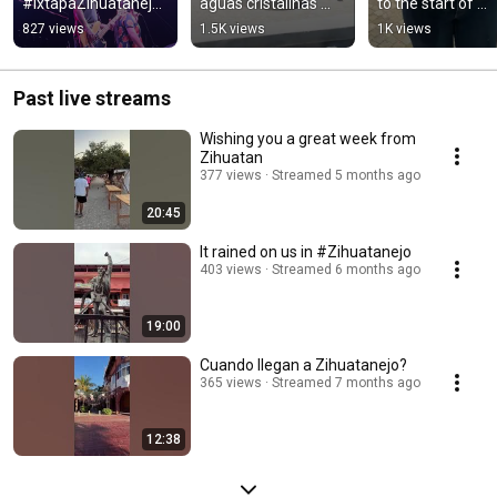
#IxtapaZihuatanejo 
aguas cristalinas 
to the start of 
🎶🤟🏽
que rodean al 
Verano Music
827 views
1.5K views
1K views
Cazonci
Past live streams
Wishing you a great week from
Zihuatan
377 views
Streamed 5 months ago
20:45
It rained on us in #Zihuatanejo
403 views
Streamed 6 months ago
19:00
Cuando llegan a Zihuatanejo?
365 views
Streamed 7 months ago
12:38