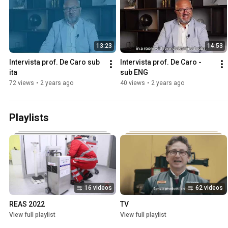
13:23
14:53
Intervista prof. De Caro sub 
Intervista prof. De Caro - 
ita
sub ENG
72 views
•
2 years ago
40 views
•
2 years ago
Playlists
16 videos
62 videos
REAS 2022
TV
View full playlist
View full playlist