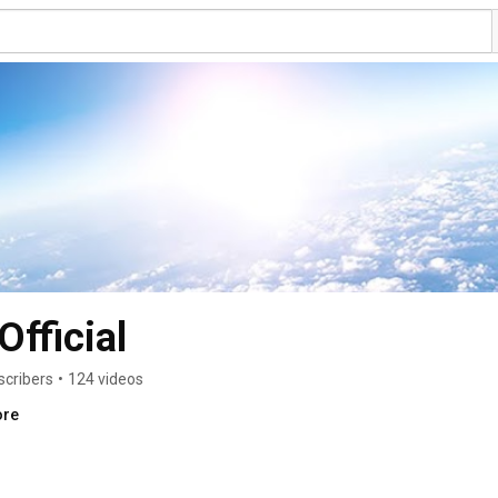
Official
scribers
•
124 videos
ore