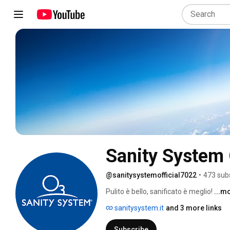
Sanity System 
@sanitysystemofficial7022
•
473 sub
Pulito è bello, sanificato è meglio! 
...m
sanitysystem.it
and 3 more links
Subscribe