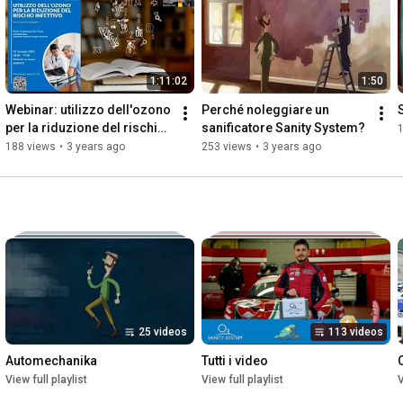
1:11:02
1:50
Webinar: utilizzo dell'ozono 
Perché noleggiare un 
per la riduzione del rischio 
sanificatore Sanity System?
infettivo
188 views
•
3 years ago
253 views
•
3 years ago
25 videos
113 videos
Automechanika
Tutti i video
View full playlist
View full playlist
V