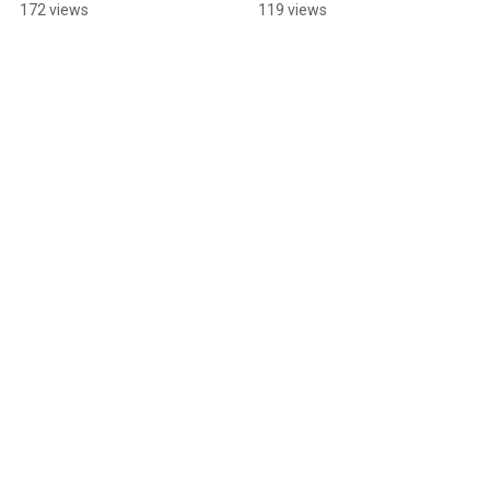
Sanity System
per sanificare le 
172 views
119 views
imbarcazioni