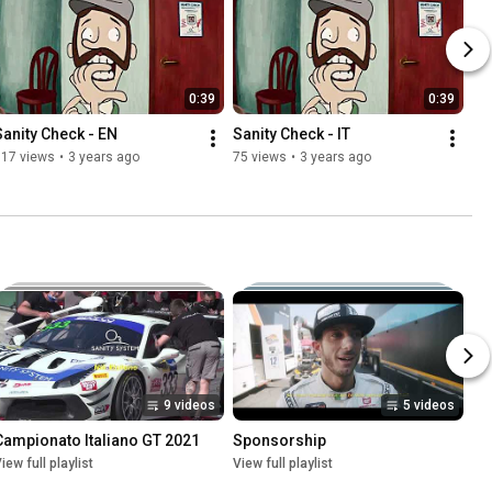
0:39
0:39
Sanity Check - EN
Sanity Check - IT
117 views
•
3 years ago
75 views
•
3 years ago
9 videos
5 videos
Campionato Italiano GT 2021
Sponsorship
iew full playlist
View full playlist