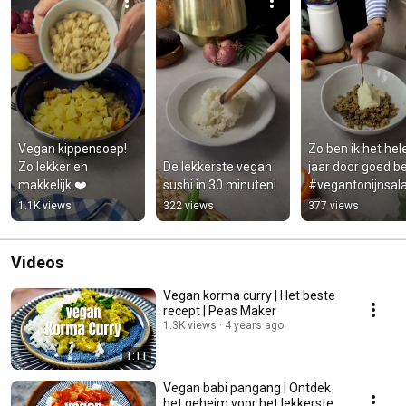
Vegan kippensoep! 
Zo ben ik het hele
Zo lekker en 
De lekkerste vegan 
jaar door goed bez
makkelijk.❤️
sushi in 30 minuten!
#vegantonijnsal
1.1K views
322 views
377 views
Videos
Vegan korma curry | Het beste
recept | Peas Maker
1.3K views
4 years ago
1:11
Vegan babi pangang | Ontdek
het geheim voor het lekkerste