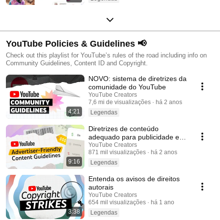
YouTube Policies & Guidelines 📢
Check out this playlist for YouTube’s rules of the road including info on
Community Guidelines, Content ID and Copyright.
NOVO: sistema de diretrizes da
comunidade do YouTube
YouTube Creators
7,6 mi de visualizações
há 2 anos
4:21
Legendas
Diretrizes de conteúdo
adequado para publicidade e
ícones de monetização
YouTube Creators
871 mil visualizações
há 2 anos
amarelos
9:16
Legendas
Entenda os avisos de direitos
autorais
YouTube Creators
654 mil visualizações
há 1 ano
3:38
Legendas