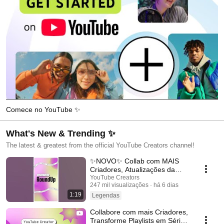
Comece no YouTube ✨
What's New & Trending ✨
The latest & greatest from the official YouTube Creators channel!
✨NOVO✨ Collab com MAIS
Criadores, Atualizações da
Comunidade e muito mais!
YouTube Creators
247 mil visualizações
há 6 dias
#shortsroundup
1:19
Legendas
Collabore com mais Criadores,
Transforme Playlists em Séries