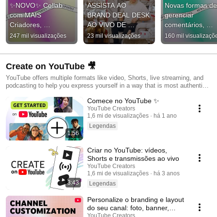
✨NOVO✨ Collab 
ASSISTA AO 
Novas formas de 
com MAIS 
BRAND DEAL DESK 
gerenciar 
Criadores, 
AO VIVO DE 
comentários, 
Atualizações da 
CANNES: Esconde-
músicas em posts
247 mil visualizações
23 mil visualizações
160 mil visualizaçõ
Comunidade e muito 
esconde com Virgin 
de imagem e mais
mais! 
Media O2 e The 
#shortsroundup 
#shortsroundup
Sidemen.
Create on YouTube 🎥
YouTube offers multiple formats like video, Shorts, live streaming, and
podcasting to help you express yourself in a way that is most authentic
to you and your fans. Explore them all to find the right fit for you!
Comece no YouTube ✨
YouTube Creators
1,6 mi de visualizações
há 1 ano
Legendas
1:56
Criar no YouTube: vídeos,
Shorts e transmissões ao vivo
YouTube Creators
1,6 mi de visualizações
há 3 anos
3:43
Legendas
Personalize o branding e layout
do seu canal: foto, banner,
trailer, seções e mais!
YouTube Creators