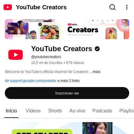
YouTube Creators
YouTube Creators
@youtubecreators
10,5 mi de inscritos
•
679 vídeos
Welcome to YouTube's official channel for Creators! 
…mais
support.google.com/youtube
e mais 2 links
Inscrever-se
Início
Vídeos
Shorts
Ao vivo
Podcasts
Playlis