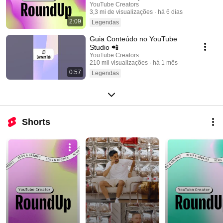
e mais | Resumo do Criador
YouTube Creators
3,3 mi de visualizações
há 6 dias
2:09
Legendas
Guia Conteúdo no YouTube
Studio 📲
YouTube Creators
210 mil visualizações
há 1 mês
0:57
Legendas
Shorts