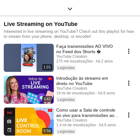
Live Streaming on YouTube
Interested in live streaming on YouTube? Check out this playlist for how
to stream from your phone, desktop, or encoder!
Faça transmissões AO VIVO
no Feed dos Shorts �
YouTube Creators
275 mil visualizações
há 2 anos
1:01
Legendas
Introdução às streams em
direto no YouTube
YouTube Creators
19 mi de visualizações
há 6 anos
3:41
Legendas
Como usar a Sala de controle
ao vivo para transmissões ao
vivo no YouTube
YouTube Creators
1,4 mi de visualizações
há 6 anos
5:56
Legendas