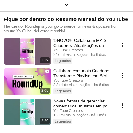
Fique por dentro do Resumo Mensal do YouTube
The Creator Roundup is your go-to source for news & updates from
around YouTube- delivered monthly!
✨NOVO✨ Collab com MAIS
Criadores, Atualizações da
Comunidade e muito mais!
YouTube Creators
247 mil visualizações
há 6 dias
#shortsroundup
1:19
Legendas
Collabore com mais Criadores,
Transforme Playlists em Séries
e mais | Resumo do Criador
YouTube Creators
3,3 mi de visualizações
há 6 dias
2:09
Legendas
Novas formas de gerenciar
comentários, músicas em posts
de imagem e mais!
YouTube Creators
160 mil visualizações
há 1 mês
#shortsroundup 🗞️✨
2:20
Legendas