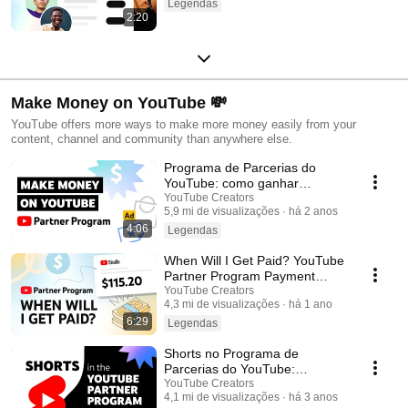
Legendas
2:20
Make Money on YouTube 💸
YouTube offers more ways to make more money easily from your
content, channel and community than anywhere else.
Programa de Parcerias do
YouTube: como ganhar
dinheiro no YouTube
YouTube Creators
5,9 mi de visualizações
há 2 anos
4:06
Legendas
When Will I Get Paid? YouTube
Partner Program Payment
Timelines
YouTube Creators
4,3 mi de visualizações
há 1 ano
6:29
Legendas
Shorts no Programa de
Parcerias do YouTube:
qualificação, participação na
YouTube Creators
4,1 mi de visualizações
há 3 anos
receita de anúncios e Anal