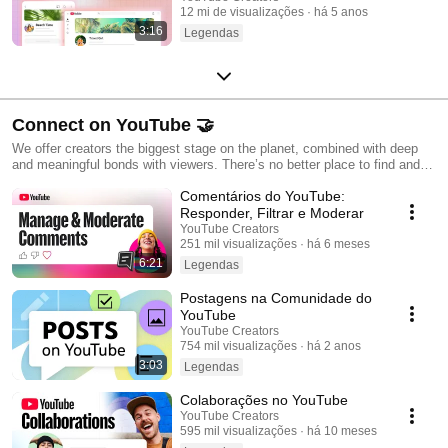
12 mi de visualizações
há 5 anos
3:16
Legendas
Connect on YouTube 🤝
We offer creators the biggest stage on the planet, combined with deep
and meaningful bonds with viewers. There’s no better place to find and
foster your community than YouTube.
Comentários do YouTube:
Responder, Filtrar e Moderar
YouTube Creators
251 mil visualizações
há 6 meses
6:21
Legendas
Postagens na Comunidade do
YouTube
YouTube Creators
754 mil visualizações
há 2 anos
3:03
Legendas
Colaborações no YouTube
YouTube Creators
595 mil visualizações
há 10 meses