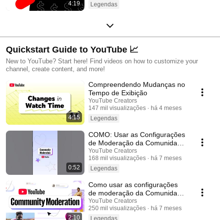
4:19
Legendas
Quickstart Guide to YouTube 📈
New to YouTube? Start here! Find videos on how to customize your
channel, create content, and more!
Compreendendo Mudanças no
Tempo de Exibição
YouTube Creators
147 mil visualizações
há 4 meses
4:15
Legendas
COMO: Usar as Configurações
de Moderação da Comunidade
no YouTube Studio Mobile
YouTube Creators
168 mil visualizações
há 7 meses
0:52
Legendas
Como usar as configurações
de moderação da Comunidade
no YouTube Studio
YouTube Creators
250 mil visualizações
há 7 meses
2:10
Legendas