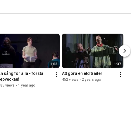
1:03
1:37
n sång för alla - första 
Att göra en eld trailer
repveckan!
452 views
•
2 years ago
185 views
•
1 year ago