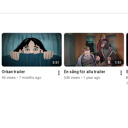
0:51
1:51
Orkan trailer
En sång för alla trailer
E
90 views
•
7 months ago
545 views
•
1 year ago