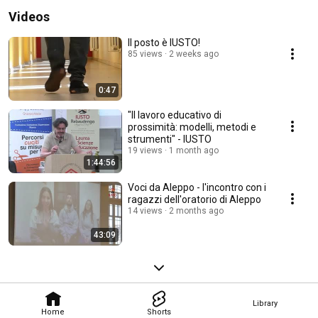
Videos
Il posto è IUSTO!
85 views
2 weeks ago
0:47
"Il lavoro educativo di
prossimità: modelli, metodi e
strumenti" - IUSTO
19 views
1 month ago
1:44:56
Voci da Aleppo - l'incontro con i
ragazzi dell'oratorio di Aleppo
14 views
2 months ago
43:09
Library
Home
Shorts