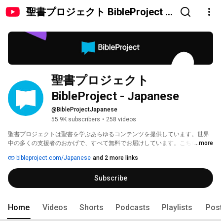
聖書プロジェクト BibleProject -
Japanese
聖書プロジェクト 
BibleProject - Japanese
@BibleProjectJapanese
55.9K subscribers
•
258 videos
聖書プロジェクトは聖書を学ぶあらゆるコンテンツを提供しています。世界
中の多くの支援者のおかげで、すべて無料でお届けしています。こちらでコ
...more
ンテンツをご覧になれます。 
bibleproject.com/Japanese
and 2 more links
Subscribe
Home
Videos
Shorts
Podcasts
Playlists
Pos