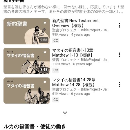
聖書を読む皆さんが迷わない様に、諦めない様に、応援しています！聖
書の各書の構造とテーマ、またその書物が聖書全体の物語の一部として
どのように機能しているかが学べます。
新約聖書 New Testament
Overview【概観】
聖書プロジェクト BibleProject - Japanese
99K views
4 years ago
9:56
CC
マタイの福音書1-13章
Matthew 1-13【概観】
聖書プロジェクト BibleProject - Japanese
116K views
6 years ago
8:48
CC
マタイの福音書14-28章
Matthew 14-28【概観】
聖書プロジェクト BibleProject - Japanese
61K views
6 years ago
7:19
CC
ルカの福音書・使徒の働き