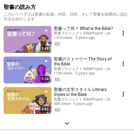
聖書の読み方
このシリーズでは聖書の起源、内容、目的、そして聖書を効果的に読む
方法を紹介します。
聖書って何？ What is the Bible?
聖書プロジェクト BibleProject - Japanese
121K views
5 years ago
CC
5:48
聖書のストーリー The Story of
the Bible
聖書プロジェクト BibleProject - Japanese
115K views
5 years ago
5:34
CC
聖書の文学スタイル Literary
Styles in the Bible
聖書プロジェクト BibleProject - Japanese
40K views
5 years ago
5:43
CC