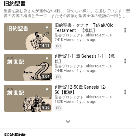
旧約聖書
聖書を読む皆さんが迷わない様に、諦めない様に、応援しています！聖
書の各書の構造とテーマ、またその書物が聖書全体の物語の一部として
どのように機能しているかが学べます。
旧約聖書・タナク TaNaK/Old
Testament 【概観】
聖書プロジェクト BibleProject - Japanese
241K views
4 years ago
14:11
CC
創世記1-11章 Genesis 1-11【概
観】
聖書プロジェクト BibleProject - Japanese
244K views
6 years ago
8:04
CC
創世記12-50章 Genesis 12-
50【概観】
聖書プロジェクト BibleProject - Japanese
132K views
6 years ago
8:26
CC
新約聖書