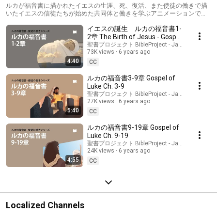
ルカが福音書に描かれたイエスの生涯、死、復活、また使徒の働きで描
いたイエスの信徒たちが始めた共同体と働きを学ぶアニメーションで
す。
イエスの誕生 ルカの福音書1-
2章 The Birth of Jesus - Gospel
of Luke Ch. 1-2
聖書プロジェクト BibleProject - Japanese
73K views
6 years ago
4:40
CC
ルカの福音書3-9章 Gospel of
Luke Ch. 3-9
聖書プロジェクト BibleProject - Japanese
27K views
6 years ago
5:40
CC
ルカの福音書9-19章 Gospel of
Luke Ch. 9-19
聖書プロジェクト BibleProject - Japanese
24K views
6 years ago
4:55
CC
Localized Channels