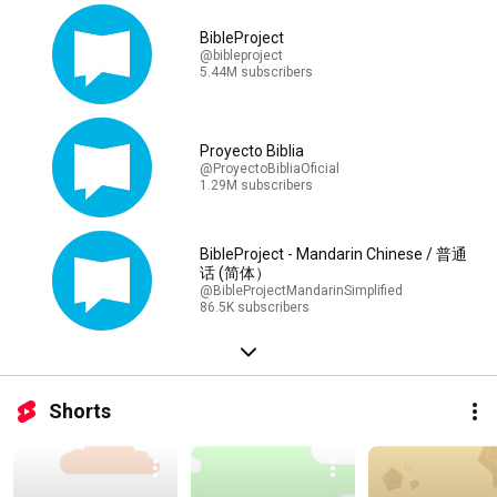
BibleProject
@bibleproject
5.44M subscribers
Proyecto Biblia
@ProyectoBibliaOficial
1.29M subscribers
BibleProject - Mandarin Chinese / 普通
话 (简体）
@BibleProjectMandarinSimplified
86.5K subscribers
Shorts