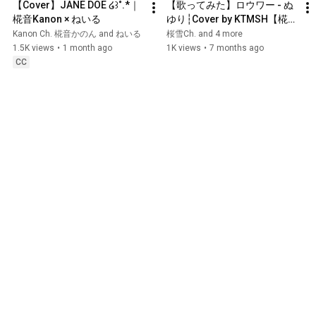
•͈)♡ ✦ 超絕Ka哇伊賀圖 Cr. 無地茶 ✧
【Cover】JANE DOE ໒꒱˚.*｜
【歌ってみた】ロウワー - ぬ
⑅୨୧⑅*⑅୨୧⑅*⑅୨୧⑅*⑅୨୧⑅*⑅୨୧⑅*⑅୨୧⑅*⑅୨୧⑅
椛音Kanon × ねいる
ゆり┆Cover by KTMSH【椛音
*⑅୨୧⑅*
#Magnetic
#ILLIT
#아일릿
かのん/夢月塔尼雅/綠茶牛奶/
Kanon Ch. 椛音かのん and ねいる
桜雪Ch. and 4 more
#SUPER_REAL_ME
#kpop
#kpopcover
桜雪/猫崎ひなた】
1.5K views
•
1 month ago
1K views
•
7 months ago
#cover
#歌ってみた
#椛音
CC
#KanonKanon
#Vtuber
#香港Vtuber