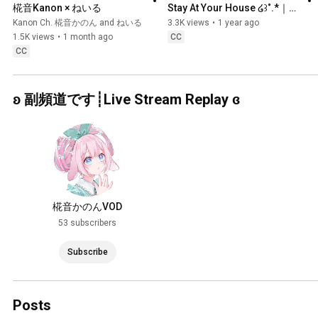
椛音Kanon × ねいる
Stay At Your House ໒꒱˚.*｜椛
音Kanon
Kanon Ch. 椛音かのん and ねいる
3.3K views
•
1 year ago
1.5K views
•
1 month ago
CC
CC
ʚ 副頻道です┊︎Live Stream Replay ɞ
椛音かのんVOD
53 subscribers
Subscribe
Posts