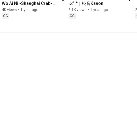
Wo Ai Ni -Shanghai Crab- ໒꒱
໒꒱˚.*｜椛音Kanon
˚.*｜椛音Kanon
4K views
•
1 year ago
3.1K views
•
1 year ago
2
CC
CC