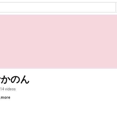
椛音かのん
14 videos
..more