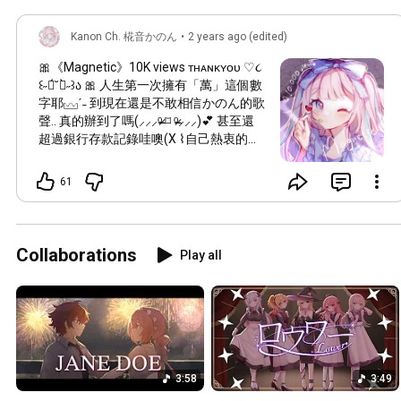
Kanon Ch. 椛音かのん
•
2 years ago (edited)
🎀《Magnetic》10K views ᴛʜᴀɴᴋʏᴏᴜ ♡૮
꒰˶ฅ́˘ฅ̀˶꒱ა 🎀 人生第一次擁有「萬」這個數
字耶𓈊ˊ˗ 到現在還是不敢相信かのん的歌
聲.. 真的辦到了嗎(⸝⸝⸝ᵒ̴̶̷ ⌑ ᵒ̴̶̷⸝⸝⸝)💕 甚至還
超過銀行存款記錄哇噢(X ⌇自己熱衷的事
情能夠被很多人喜愛著 真的是一件超絕
幸福的事情喵🥰⌇ 因這次翻唱而開始關注
61
卡蘿的你們 以後也請多多指教desu( ੭
˙ᗜ˙ )੭✨ 也‎謝謝飯糰們一直以來 ‎讓卡蘿體
驗到這種感覺꒰๑⃙⃘ϱ॔꒳˘͈( ˘͈꒳˘͈๑⃙⃘꒱♡ ‎每一
次熱烈的誇誇應援 ‎才能成就現在這個
Collaborations
Play all
fairy cute的idol哦~(՞ ܸ.ˬ.ܸ՞)♡ ‎\飯糰唯一
desu🍙/ 啾~🩷 ‎かのん可以因為「U」而
KiraKira的閃耀著💖 ‎是有史以來收到過最
快樂、最幸福的週年紀念禮物です✩
⑅୨୧⑅*⑅୨୧⑅*⑅୨୧⑅*⑅୨୧⑅*⑅୨୧⑅*⑅୨୧⑅*⑅୨୧⑅
*⑅୨୧⑅* 完整版感謝文可到Instagram @/
kanonkanondesu 收看喔~✎ ̼ 裡面還有
3:58
3:49
即將要送給大家的小驚喜宣佈喵(୨୧• ᴗ