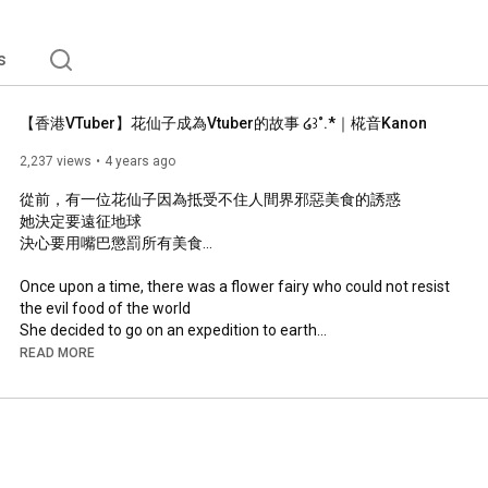
s
【香港VTuber】花仙子成為Vtuber的故事 ໒꒱˚.*｜椛音Kanon
2,237 views
4 years ago
從前，有一位花仙子因為抵受不住人間界邪惡美食的誘惑

她決定要遠征地球

決心要用嘴巴懲罰所有美食...

Once upon a time, there was a flower fairy who could not resist 
the evil food of the world

She decided to go on an expedition to earth

Determined to punish all good food with her mouth...

READ MORE
⑅୨୧⑅⑅୨୧⑅⑅୨୧⑅⑅୨୧⑅⑅୨୧⑅⑅୨୧⑅⑅୨୧⑅⑅୨୧⑅

ʚ Live Stream┊︎Social Media ɞ

✿ Twitch ✿
