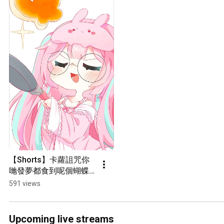
【Shorts】卡蘿詛咒你
哋發夢都食到呢個蝴蝶
✨૮₍ ˶ ᵕoᵕ ˶₎ა🥞໒꒱˚.*｜椛
591 views
音Kanon
Upcoming live streams