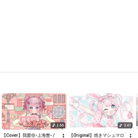
1:55
3:41
【Cover】我愛你-上海蟹- / 
【Original】焼きマシュマロ