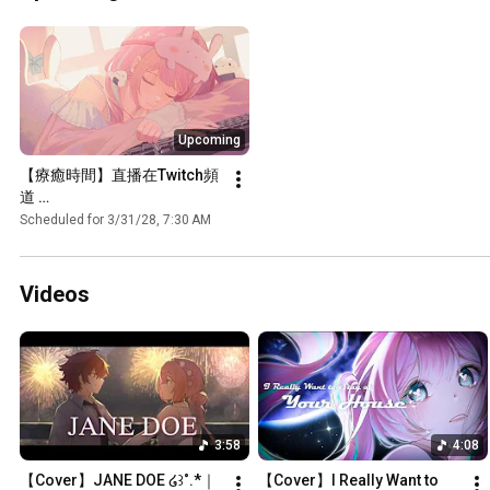
Upcoming
【療癒時間】直播在Twitch頻
道 
@/flowersunshineee┊︎VOD補
Scheduled for 3/31/28, 7:30 AM
檔在 @KanonKanonReplay 
裡面唷~ ໒꒱˚.*｜椛音Kanon
Videos
3:58
4:08
【Cover】JANE DOE ໒꒱˚.*｜
【Cover】I Really Want to 