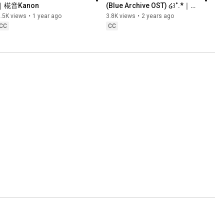
｜椛音Kanon
(Blue Archive OST) ໒꒱˚.*｜椛
音Kanon
.5K views
•
1 year ago
3.8K views
•
2 years ago
CC
CC