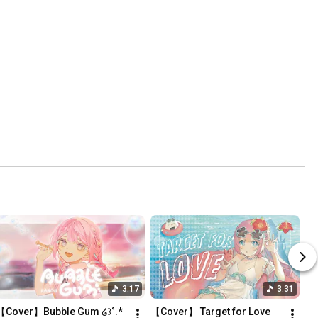
3:17
3:31
【Cover】Bubble Gum ໒꒱˚.*
【Cover】 Target for Love 