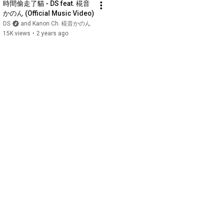
時間偷走了貓 - DS feat. 椛音
かのん (Official Music Video)
DS
and Kanon Ch. 椛音かのん
15K views
•
2 years ago