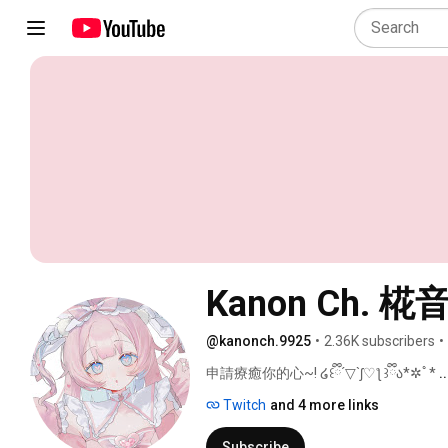
Kanon Ch. 
@kanonch.9925
•
2.36K subscribers
•
申請療癒你的心~! ໒꒰ྀི´▽`ʃ♡ƪ ꒱ྀིა*✲ﾟ* 
.
Twitch
and 4 more links
Subscribe