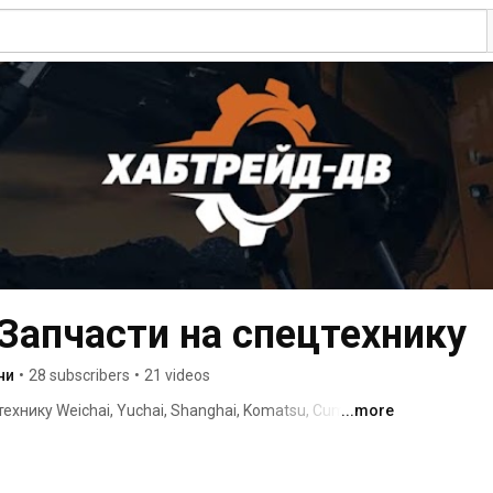
Запчасти на спецтехнику
ни
•
28 subscribers
•
21 videos
хнику Weichai, Yuchai, Shanghai, Komatsu, Cummins, 
...more
пания занимается поставками запчастей для: ходовой 
астей ДВС, гидравлики 