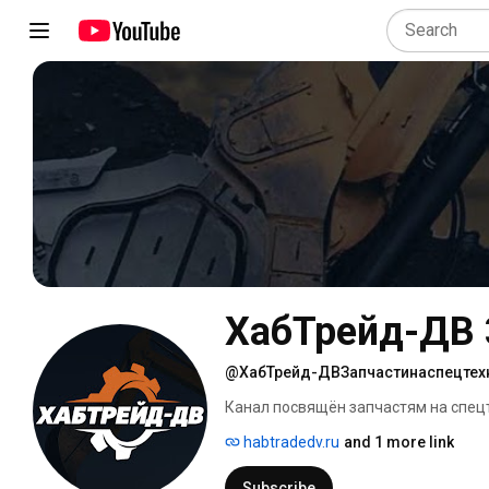
ХабТрейд-ДВ 
@ХабТрейд-ДВЗапчастинаспецтех
Канал посвящён запчастям на спецте
Deutz, Caterpillar, Isuzu. наша ком
habtradedv.ru
and 1 more link
части, расходных материалов, запч
Subscribe