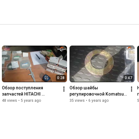
0:28
0:47
Обзор поступления 
Обзор шайбы 
запчастей HITACHI 
регулировочной Komatsu 
компания "ХабТрейд-ДВ"
(207-70-73261)
48 views
•
5 years ago
35 views
•
6 years ago