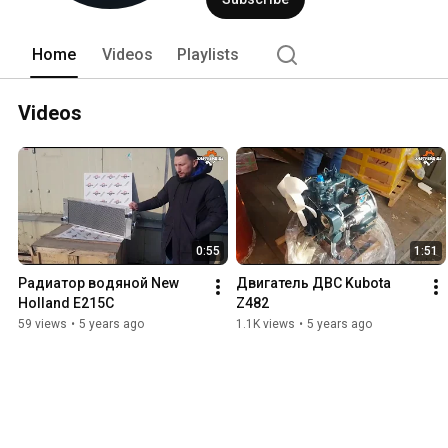
Home
Videos
Playlists
Videos
0:55
1:51
Радиатор водяной New 
Двигатель ДВС Kubota 
Holland E215C
Z482
59 views
•
5 years ago
1.1K views
•
5 years ago