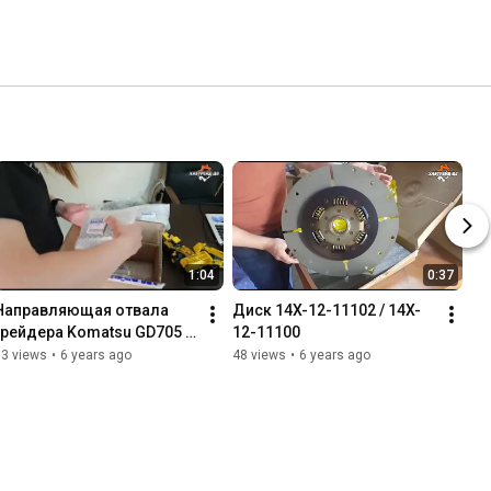
1:04
0:37
Направляющая отвала 
Диск 14X-12-11102 / 14X-
грейдера Komatsu GD705 / 
12-11100
CD 605
53 views
•
6 years ago
48 views
•
6 years ago