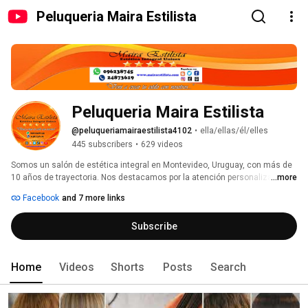
Peluqueria Maira Estilista
Peluqueria Maira Estilista
@peluqueriamairaestilista4102
•
ella/ellas/él/elles
445 subscribers
•
629 videos
Somos un salón de estética integral en Montevideo, Uruguay, con más de 
10 años de trayectoria. Nos destacamos por la atención personalizada, el 
...more
trato humano y resultados de calidad. 
Facebook
and 7 more links
Subscribe
Home
Videos
Shorts
Posts
Search