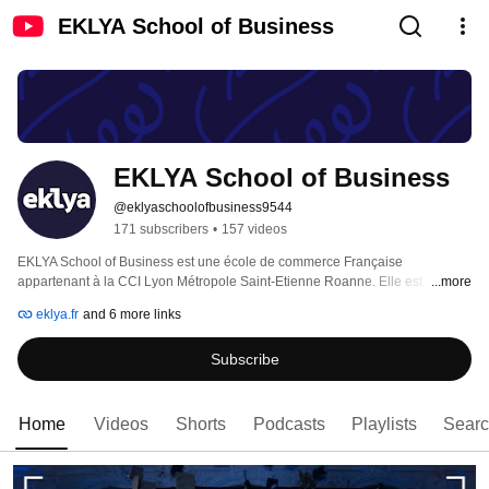
EKLYA School of Business
EKLYA School of Business
@eklyaschoolofbusiness9544
171 subscribers
•
157 videos
EKLYA School of Business est une école de commerce Française 
appartenant à la CCI Lyon Métropole Saint-Etienne Roanne. Elle est 
...more
présente sur 2 Campus à Lyon-Écully et Saint-Etienne. 
eklya.fr
and 6 more links
Subscribe
Home
Videos
Shorts
Podcasts
Playlists
Sear