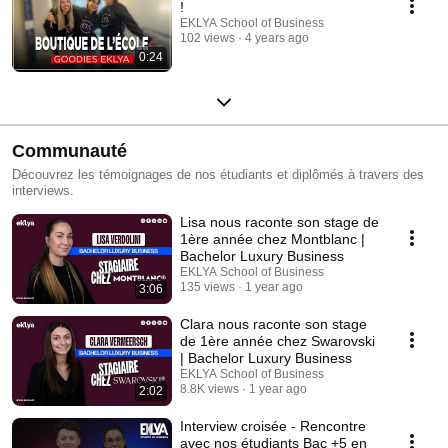
!
EKLYA School of Business
102 views
4 years ago
0:24
Communauté
Découvrez les témoignages de nos étudiants et diplômés à travers des
interviews.
Lisa nous raconte son stage de
1ère année chez Montblanc |
Bachelor Luxury Business
EKLYA School of Business
135 views
1 year ago
3:06
Clara nous raconte son stage
de 1ère année chez Swarovski
| Bachelor Luxury Business
EKLYA School of Business
8.8K views
1 year ago
2:02
Interview croisée - Rencontre
avec nos étudiants Bac +5 en