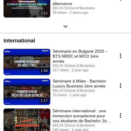
alternance
EKLYA School of Business
58 views
2 years ago
2:12
International
Séminaire en Bulgarie 2025 –
BTS NRDC et MCO 1ère
année
EKLYA School of Business
317 views
1 year ago
1:49
Séminaire à Milan - Bachelor
Luxury Business 1ère année
EKLYA School of Business
79 views
1 year ago
1:17
Séminaire international : une
immersion européenne pour
nos étudiants de Bachelor 1ère
année
EKLYA School of Business
180 views
1 year ago
2:54