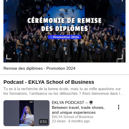
Remise des diplômes - Promotion 2024
Podcast - EKLYA School of Business
Tu es à la recherche de la bonne école, mais tu as mille questions sur
les formations, l’ambiance ou les débouchés ? Alors bienvenue dans le
podcast officiel d’Eklya School of Business ! Ici, les meilleurs
EKLYA PODCAST – 🌍
conseillers, ce sont nos étudiants. Ils te racontent, sans filtre, leur
quotidien, leurs choix de spécialisation, et répondent à toutes tes
Between travel, trade shows,
interrogations sur les études en commerce, marketing ou management.
and unique experiences
Du Bachelor au Bac+5, découvre les coulisses de nos formations et
EKLYA School of Business
trouve toutes les clés pour te lancer dans les études supérieures avec
23 views
6 months ago
0:51
confiance. Le futur, ça se prépare ici, avec ceux qui le vivent déjà !