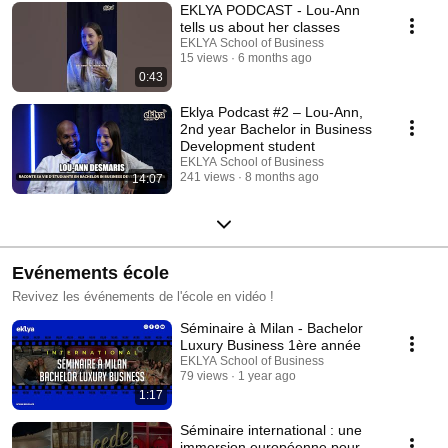
Alors, installe-toi confortablement… ton épisode commence.
EKLYA PODCAST - Lou-Ann
tells us about her classes
EKLYA School of Business
15 views
6 months ago
0:43
Eklya Podcast #2 – Lou-Ann,
2nd year Bachelor in Business
Development student
EKLYA School of Business
241 views
8 months ago
14:07
Evénements école
Revivez les événements de l'école en vidéo !
Séminaire à Milan - Bachelor
Luxury Business 1ère année
EKLYA School of Business
79 views
1 year ago
1:17
Séminaire international : une
immersion européenne pour