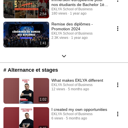
nos étudiants de Bachelor 1ère
année
EKLYA School of Business
180 views
1 year ago
2:54
Remise des diplômes -
Promotion 2024
EKLYA School of Business
2.3K views
1 year ago
1:41
# Alternance et stages
What makes EKLYA different
EKLYA School of Business
12 views
5 months ago
1:02
I created my own opportunities
EKLYA School of Business
6 views
5 months ago