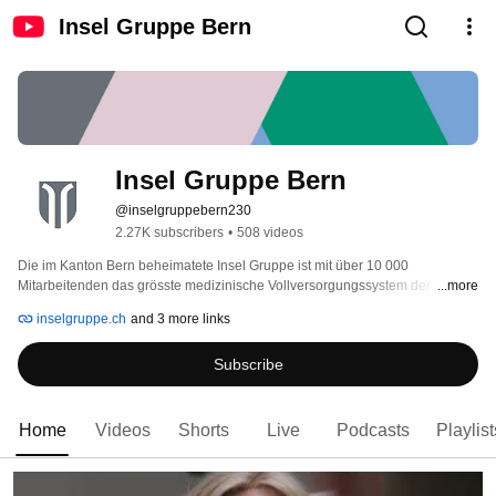
Insel Gruppe Bern
Insel Gruppe Bern
@inselgruppebern230
2.27K subscribers
•
508 videos
Die im Kanton Bern beheimatete Insel Gruppe ist mit über 10 000 
Mitarbeitenden das grösste medizinische Vollversorgungssystem der 
...more
Schweiz und deckt von der Spitzenmedizin bis zur Grundversorgung alle 
inselgruppe.ch
and 3 more links
Bereiche der Gesundheitsversorgung ab. Zur Gruppe gehören neben dem 
Universitätsspital Bern (Inselspital) auch die Landspitäler Aarberg, Belp und 
Subscribe
Riggisberg. Unsere Verpflichtung engagiert sich täglich in Medizin, Pflege, 
Betrieb, Infrastruktur, Verwaltung, Lehre und Forschung für das Wohl der 
jährlich rund 500 000 Patientinnen und Patienten. Wir investieren in eine 
umfassende Aus- und Weiterbildung, vermitteln Wissen in allen Bereichen 
Home
Videos
Shorts
Live
Podcasts
Playlist
der Medizin und fördern den akademischen Nachwuchs. 