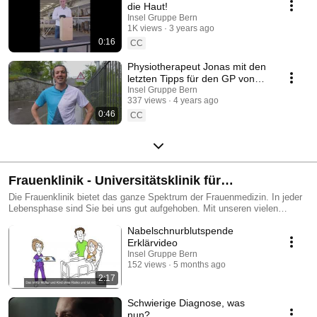
die Haut!
Insel Gruppe Bern
1K views
3 years ago
0:16
CC
Physiotherapeut Jonas mit den
letzten Tipps für den GP von
Bern
Insel Gruppe Bern
337 views
4 years ago
0:46
CC
Frauenklinik - Universitätsklinik für
Frauenheilkunde Inselspital Bern
Die Frauenklinik bietet das ganze Spektrum der Frauenmedizin. In jeder
Lebensphase sind Sie bei uns gut aufgehoben. Mit unseren vielen
spezialisierten Zentren innerhalb der Klinik stellen wir für Sie eine
Nabelschnurblutspende
optimale Betreuung durch erfahrene Spezialistinnen und Spezialisten
sicher. http://www.frauenheilkunde.insel.ch/
Erklärvideo
Insel Gruppe Bern
152 views
5 months ago
2:17
Schwierige Diagnose, was
nun?