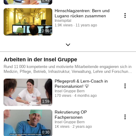
Hirnschlagzentren: Bern und
Lugano rücken zusammen
Inselspital
1.9K views
11 years ago
2:56
Arbeiten in der Insel Gruppe
Rund 11 000 kompetente und motivierte Mitarbeitende engagieren sich in
Medizin, Pflege, Betrieb, Infrastruktur, Verwaltung, Lehre und Forschung
für das Wohl ihrer Patientinnen und Patienten. In einem multikulturellen
Pflegeprofi & Lern-Coach in
Umfeld arbeiten Menschen aus 102 Nationen in den verschiedensten
Berufen. Die Insel Gruppe ist eine soziale Arbeitgeberin. Sie übernimmt
Personalunion! 💡
Verantwortung für die individuelle Aus- und Weiterbildung ihrer
Insel Gruppe Bern
Mitarbeitenden und unterstützt sowie respektiert eine sinnvolle Arbeits-
170 views
4 months ago
und Lebensgestaltung.
1:59
Rekrutierung OP
Fachpersonen
Insel Gruppe Bern
1K views
2 years ago
0:30