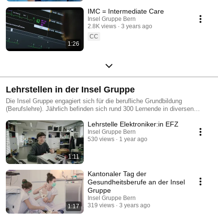
IMC = Intermediate Care
Insel Gruppe Bern
2.8K views
3 years ago
CC
1:26
Lehrstellen in der Insel Gruppe
Die Insel Gruppe engagiert sich für die berufliche Grundbildung
(Berufslehre). Jährlich befinden sich rund 300 Lernende in diversen
Berufen bei der Insel Gruppe in Ausbildung – davon sind 185 Lehrstellen
Lehrstelle Elektroniker:in EFZ
alleine für Fachfrauen und Fachmänner Gesundheit (FaGe). Was uns zur
wichtigsten Weiterbildungsinstitution im Kanton Bern macht.
Insel Gruppe Bern
530 views
1 year ago
1:11
Kantonaler Tag der
Gesundheitsberufe an der Insel
Gruppe
Insel Gruppe Bern
319 views
3 years ago
1:17