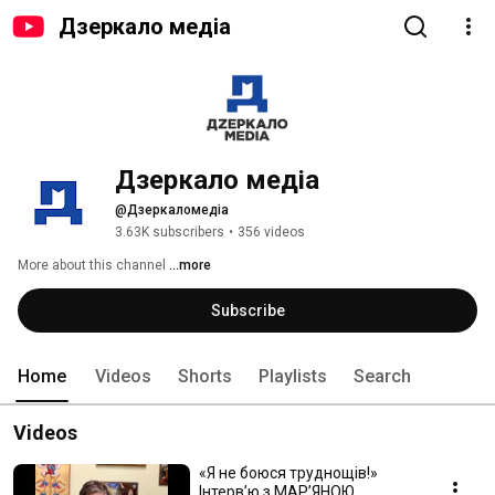
Дзеркало медіа
Дзеркало медіа
@Дзеркаломедіа
3.63K subscribers
•
356 videos
More about this channel
...more
Subscribe
Home
Videos
Shorts
Playlists
Search
Videos
«Я не боюся труднощів!»
Інтервʼю з МАРʼЯНОЮ