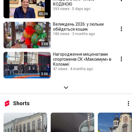
КОДІНОЮ
393 views
5 days ago
45:36
Великдень 2026: у скільки
обійдеться кошик
180 views
3 months ago
3:08
Нагородження меценатами
спортсменів СК «Максимум» в
Коломиї
47 views
4 months ago
3:06
Shorts