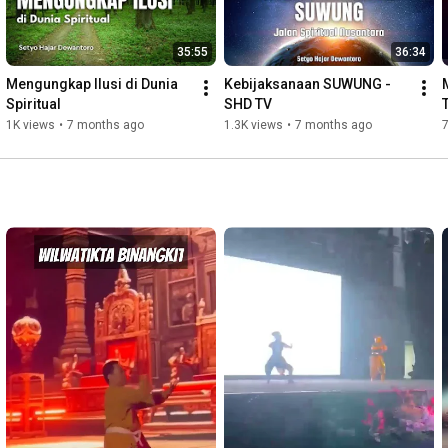
35:55
36:34
Mengungkap Ilusi di Dunia 
Kebijaksanaan SUWUNG - 
Spiritual
SHD TV
1K views
•
7 months ago
1.3K views
•
7 months ago