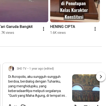
Tari Garuda Bangkit
HENING CIPTA
1.7K views
1.6K views
SHD TV
•
1 year ago (edited)
Di Acropolis, aku sungguh-sungguh
berdoa, berdialog dengan Tuhanku,
yang menghidupiku, yang
keberadaanNya meliputi segalanya.
"Gusti yang Maha Agung, di tempat ini
aku sungguh-sungguh hening berserah
diri. Aku terlahir kembali ke Bumi ini, dan