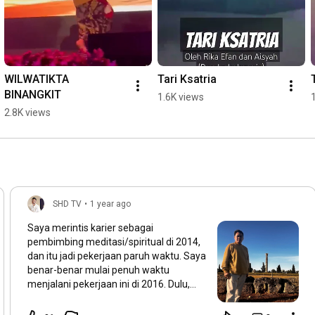
WILWATIKTA 
Tari Ksatria
BINANGKIT
1.6K views
2.8K views
SHD TV
•
1 year ago
Saya merintis karier sebagai
pembimbing meditasi/spiritual di 2014,
dan itu jadi pekerjaan paruh waktu. Saya
benar-benar mulai penuh waktu
menjalani pekerjaan ini di 2016. Dulu,
yang jadi tema pengajaran saya adalah
spiritualitas Jawa, selaras dengan buku