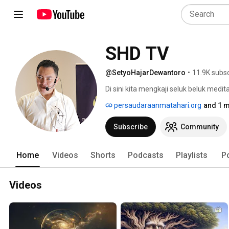
SHD TV
@SetyoHajarDewantoro
•
11.9K subsc
Di sini kita mengkaji seluk beluk medi
persaudaraanmatahari.org
and 1 m
Subscribe
Community
Home
Videos
Shorts
Podcasts
Playlists
P
Videos