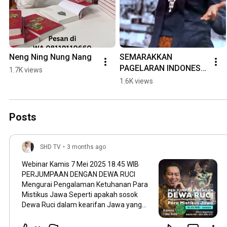
Neng Ning Nung Nang
SEMARAKKAN 
PAGELARAN INDONESIA 
1.7K views
BAHAGIA
1.6K views
Posts
SHD TV
•
3 months ago
Webinar Kamis 7 Mei 2025 18.45 WIB
PERJUMPAAN DENGAN DEWA RUCI
Mengurai Pengalaman Ketuhanan Para
Mistikus Jawa Seperti apakah sosok
Dewa Ruci dalam kearifan Jawa yang
sering kita dengar dan dijumpai para
mistikus Jawa? Di webinar kali ini, Setyo