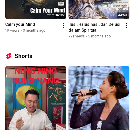
34:06
44:53
Calm your Mind
Ilusi, Halusinasi, dan Delusi 
dalam Spiritual
1K views
•
3 months ago
791 views
•
5 months ago
Shorts