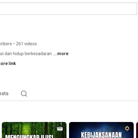
ribers
•
261 videos
tasi dan hidup berkesadaran. 
...more
ore link
osts