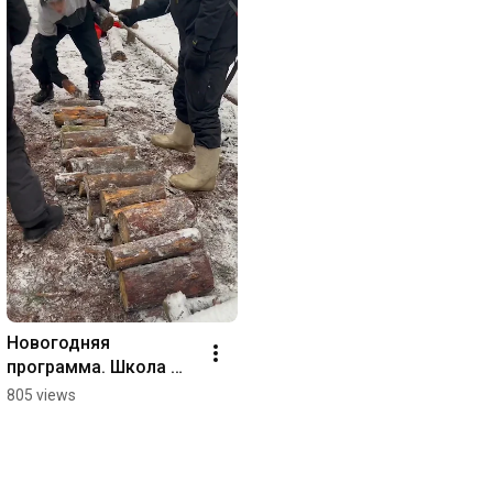
Новогодняя 
программа. Школа 
Юного 
805 views
Путешественника «По 
следам Деда 
Мороза» Парк 
Нелжа.ру