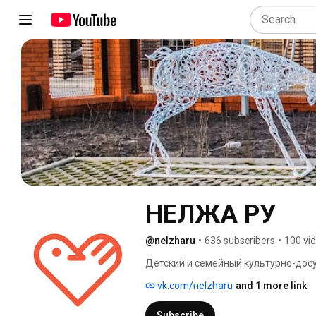
НЕЛЖА РУ
@nelzharu
•
636 subscribers
•
100 vi
Детский и семейный культурно-дос
живописнейших мест Рамонского ра
vk.com/nelzharu
and 1 more link
Subscribe