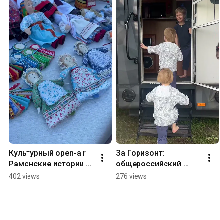
Культурный open-air 
За Горизонт: 
Рамонские истории 
общероссийский 
#Воронеж #нелжару 
форум 
402 views
276 views
#рамонскиеистории
автопутешествий в 
парке НЕЛЖА.РУ