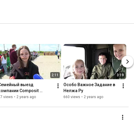
2:11
3:19
Семейный выезд 
Особо Важное Задание в 
компании Composit 
Нелжа Ру
(Курск) в парк НЕЛЖА.РУ
97 views
•
2 years ago
660 views
•
2 years ago