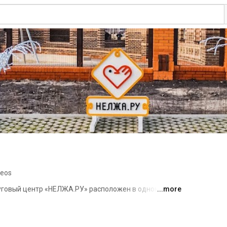
deos
уговый центр «НЕЛЖА.РУ» расположен в одном из 
...more
йона, одноименном селе Нелжа. 