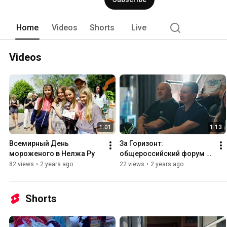
Home
Videos
Shorts
Live
Videos
1:01
1:13
Всемирный День 
За Горизонт: 
мороженого в Нелжа Ру
общероссийский форум 
автопутешественников в 
82 views
•
2 years ago
22 views
•
2 years ago
Нелжа Ру
Shorts