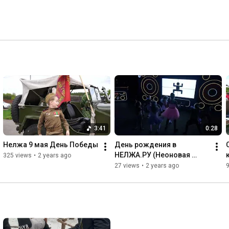
3:41
0:28
Нелжа 9 мая День Победы
День рождения в 
НЕЛЖА.РУ (Неоновая 
325 views
•
2 years ago
вечеринка)
27 views
•
2 years ago