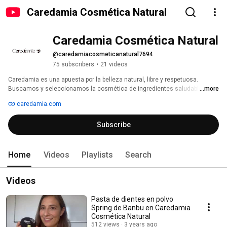
Caredamia Cosmética Natural
Caredamia Cosmética Natural
@caredamiacosmeticanatural7694
75 subscribers
•
21 videos
Caredamia es una apuesta por la belleza natural, libre y respetuosa. 
Buscamos y seleccionamos la cosmética de ingredientes saludables, 
...more
naturales y ecológicos. 
caredamia.com
Subscribe
Home
Videos
Playlists
Search
Videos
Pasta de dientes en polvo
Spring de Banbu en Caredamia
Cosmética Natural
512 views
3 years ago