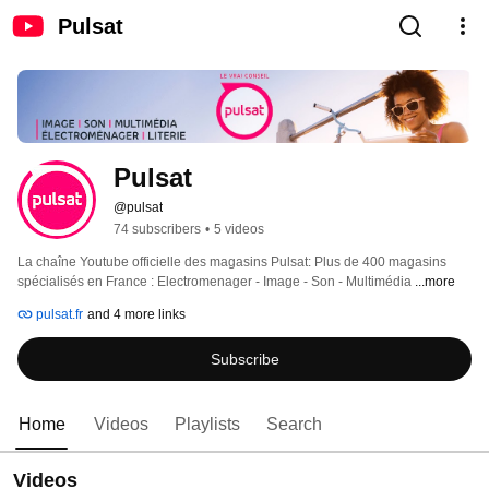
Pulsat
Pulsat
@pulsat
74 subscribers
•
5 videos
La chaîne Youtube officielle des magasins Pulsat: Plus de 400 magasins 
spécialisés en France : Electromenager - Image - Son - Multimédia 
...more
pulsat.fr
and 4 more links
Subscribe
Home
Videos
Playlists
Search
Videos