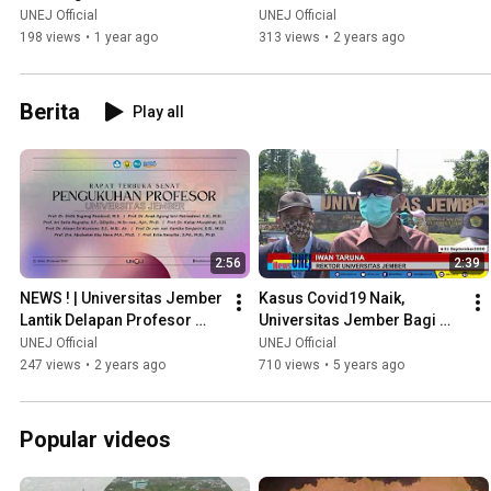
Desa Suci
UNEJ Official
UNEJ Official
198 views
•
1 year ago
313 views
•
2 years ago
Berita
Play all
2:56
2:39
NEWS ! | Universitas Jember 
Kasus Covid19 Naik, 
Lantik Delapan Profesor 
Universitas Jember Bagi 
Baru
bagi Paket Masker
UNEJ Official
UNEJ Official
247 views
•
2 years ago
710 views
•
5 years ago
Popular videos