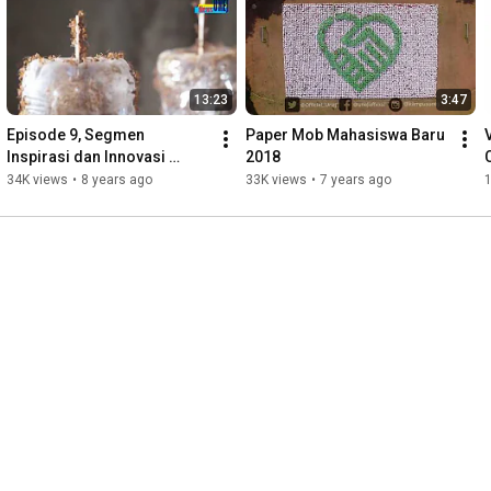
13:23
3:47
Episode 9, Segmen 
Paper Mob Mahasiswa Baru 
Inspirasi dan Innovasi 
2018
'Budidaya Semut Angkrang' 
34K views
•
8 years ago
33K views
•
7 years ago
UNEJ