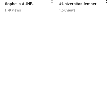
#ophelia #UNEJ 
#UniversitasJember 
#UniversitasJember 
#UNEJBerdampak 
1.7K views
1.5K views
#UNEJBerdampak
#Rusunawa 