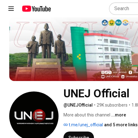
UNEJ Official
@UNEJOfficial
•
29K subscribers
•
1.8
More about this channel
...more
t.me/unej_official
and 5 more links
Subscribe