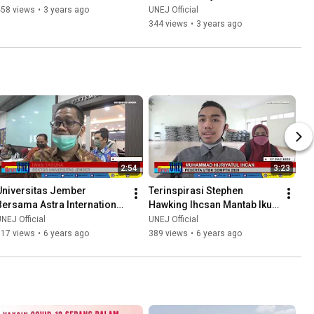
458 views
•
3 years ago
UNEJ Official
344 views
•
3 years ago
2:54
3:23
Universitas Jember 
Terinspirasi Stephen 
Bersama Astra International 
Hawking Ihcsan Mantab Ikut 
Kompak Kembangkan 
UTBK
NEJ Official
UNEJ Official
Potensi Bondowoso
317 views
•
6 years ago
389 views
•
6 years ago