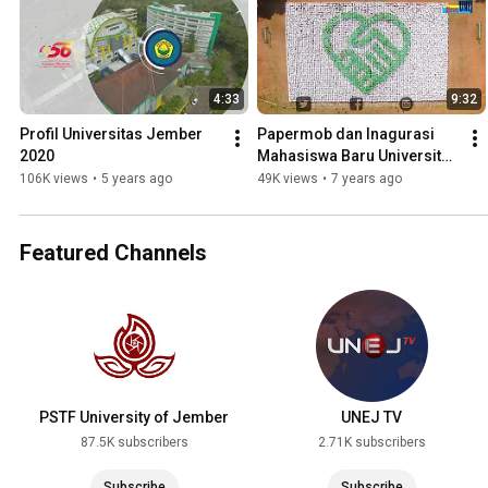
4:33
9:32
Profil Universitas Jember 
Papermob dan Inagurasi 
2020
Mahasiswa Baru Universitas 
Jember Tahun 2018
106K views
•
5 years ago
49K views
•
7 years ago
Featured Channels
PSTF University of Jember
UNEJ TV
87.5K subscribers
2.71K subscribers
Subscribe
Subscribe