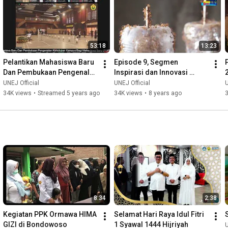
53:18
13:23
Pelantikan Mahasiswa Baru 
Episode 9, Segmen 
Dan Pembukaan Pengenalan 
Inspirasi dan Innovasi 
Kehidupan Kampus Bagi 
'Budidaya Semut Angkrang' 
UNEJ Official
UNEJ Official
U
Mahasiswa Baru (PKKMB) 
UNEJ
34K views
•
Streamed 5 years ago
34K views
•
8 years ago
UNEJ
8:34
2:38
Kegiatan PPK Ormawa HIMA 
Selamat Hari Raya Idul Fitri 
GIZI di Bondowoso
1 Syawal 1444 Hijriyah
U