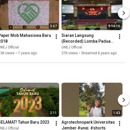
3:47
9:14:16
Paper Mob Mahasiswa Baru 
Siaran Langsung 
2018
(Recorded) Lomba Paduan 
Suara Antar Fakultas 
NEJ Official
UNEJ Official
Mahasiswa Universitas 
33K views
•
7 years ago
27K views
•
Streamed 8 years ago
Jember
2:11
1:43
SELAMAT! Tahun Baru 2023
Agrotechnopark Universitas 
Jember #unej  #shorts
NEJ Official