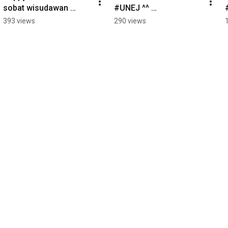
sobat wisudawan 
#UNEJ ^^ 
#UNEJ 
#UniversitasJember 
393 views
290 views
#UniversitasJember 
#SobatUNEJ #Leaders 
#Wisuda #WisudaUNEJ 
#UNEJBerdampak 
#UNEJBerdampak
#KampusBerdampak