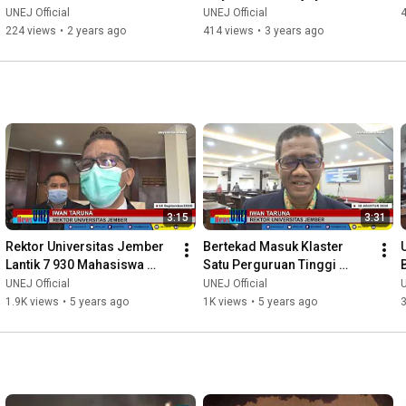
UNEJ Official
UNEJ Official
224 views
•
2 years ago
414 views
•
3 years ago
3:15
3:31
Rektor Universitas Jember 
Bertekad Masuk Klaster 
Lantik 7 930 Mahasiswa 
Satu Perguruan Tinggi 
Baru
Indonesia
UNEJ Official
UNEJ Official
U
1.9K views
•
5 years ago
1K views
•
5 years ago