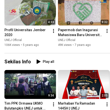
4:33
9:32
Profil Universitas Jember 
Papermob dan Inagurasi 
2020
Mahasiswa Baru Universitas 
Jember Tahun 2018
UNEJ Official
UNEJ Official
106K views
•
5 years ago
49K views
•
7 years ago
Sekilas Info
Play all
9:34
2:05
Tim PPK Ormawa UKMO 
Marhaban Ya Ramadan 
Bulutangkis UNEJ untuk 
1445H | UNEJ