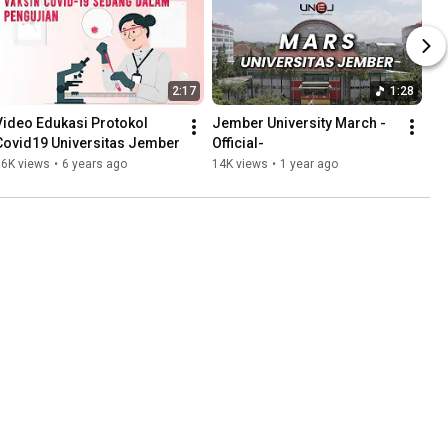
2:17
1:28
Video Edukasi Protokol 
Jember University March -
Covid19 Universitas Jember
Official-
16K views
•
6 years ago
14K views
•
1 year ago