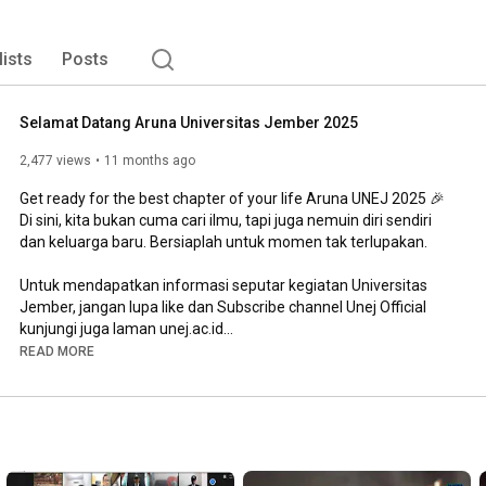
lists
Posts
Selamat Datang Aruna Universitas Jember 2025
2,477 views
11 months ago
Get ready for the best chapter of your life Aruna UNEJ 2025 🎉

Di sini, kita bukan cuma cari ilmu, tapi juga nemuin diri sendiri 
dan keluarga baru. Bersiaplah untuk momen tak terlupakan.

Untuk mendapatkan informasi seputar kegiatan Universitas 
Jember, jangan lupa like dan Subscribe channel Unej Official

kunjungi juga laman unej.ac.id

READ MORE
Informasi :

email : humas@unej.ac.id

tlp : 0331 330 224