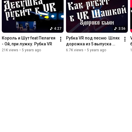
4:27
3:56
Король и Шут feat Пелагея 
Рубка VR под песню  Шлях 
- Ой, при лужку. Рубка VR
дорожка из 5 выпуска 
Здорово были
21K views
•
5 years ago
6.7K views
•
5 years ago
1