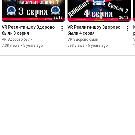
(Росмолодежь) 
http://fadm.gov.ru
Информационного агенства "Казачье Единство" 
https://vk.com/ia_kazak_edinstvo
32:18
26:13
VR Реалити-шоу Здорово 
VR Реалити-шоу Здорово 
были 3 серия
были 4 серия
VR Здорово были
VR Здорово были
7.3K views
•
5 years ago
593 views
•
5 years ago