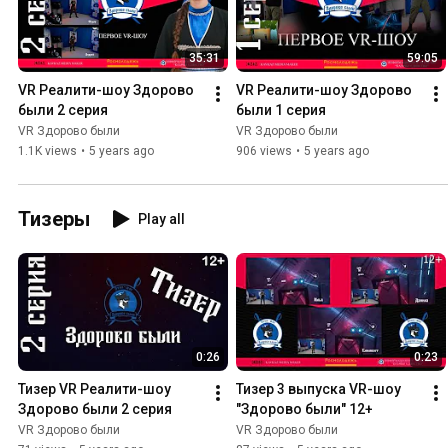
35:31
59:05
VR Реалити-шоу Здорово 
VR Реалити-шоу Здорово 
были 2 серия
были 1 серия
VR Здорово были
VR Здорово были
1.1K views
•
5 years ago
906 views
•
5 years ago
Тизеры
Play all
0:26
0:23
Тизер VR Реалити-шоу 
Тизер 3 выпуска VR-шоу 
Здорово были 2 серия
"Здорово были" 12+
VR Здорово были
VR Здорово были