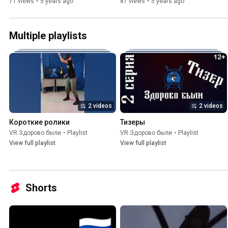
71 views
•
5 years ago
87 views
•
5 years ago
Multiple playlists
2 videos
2 videos
Короткие ролики
Тизеры
VR Здорово были
•
Playlist
VR Здорово были
•
Playlist
View full playlist
View full playlist
Shorts