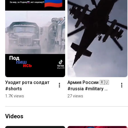
Уходит рота солдат 
Армия России 🇷🇺 
#shorts
#russia #military 
#army #shorts
1.7K views
27 views
Videos