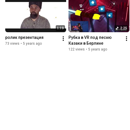
1:19
2:25
ролик презентация
Рубка в VR под песню 
Казаки в Берлине
73 views
•
5 years ago
122 views
•
5 years ago