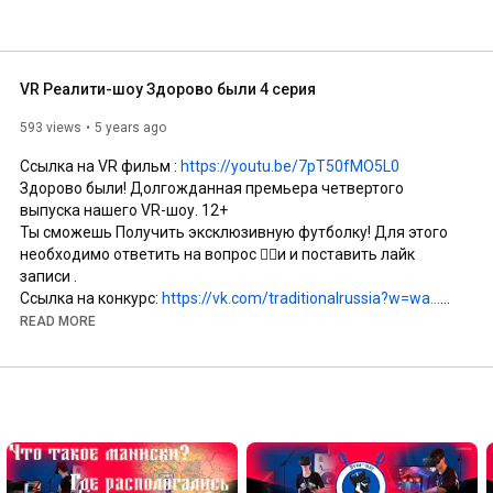
VR Реалити-шоу Здорово были 4 серия
593 views
5 years ago
Ссылка на VR фильм : 
https://youtu.be/7pT50fMO5L0
Здорово были! Долгожданная премьера четвертого 
выпуска нашего VR-шоу. 12+

Ты сможешь Получить эксклюзивную футболку! Для этого 
необходимо ответить на вопрос 👇🏻и и поставить лайк 
записи . 

Ссылка на конкурс: 
https://vk.com/traditionalrussia?w=wa...
Ведущая Ирина Иванова - 
https://vk.com/id6270011
READ MORE
Операторы- Игорь Кочубеев- 
https://vk.com/soboryanin2
Шлапаков Демьян- 
https://vk.com/demian94
Судья соревнований Игорь Кочубеев- 
https://vk.com/soboryanin2
VR инструктор Макс Лунев- 
https://vk.com/maks_lunyov
При поддержке:

Федерального агентства по делам молодежи 