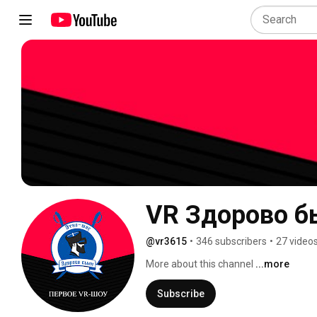
VR Здорово б
@vr3615
•
346 subscribers
•
27 video
More about this channel
...more
Subscribe