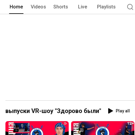
Home
Videos
Shorts
Live
Playlists
выпуски VR-шоу "Здорово были"
Play all