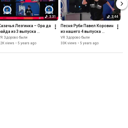
3:31
3:44
Казачья Лезгинка – Ора да 
Песня Руби Павел Коровин 
райда из 3 выпуска 
из нашего 4 выпуска 
Здорово были
Здорово были
VR Здорово были
VR Здорово были
12K views
•
5 years ago
33K views
•
5 years ago