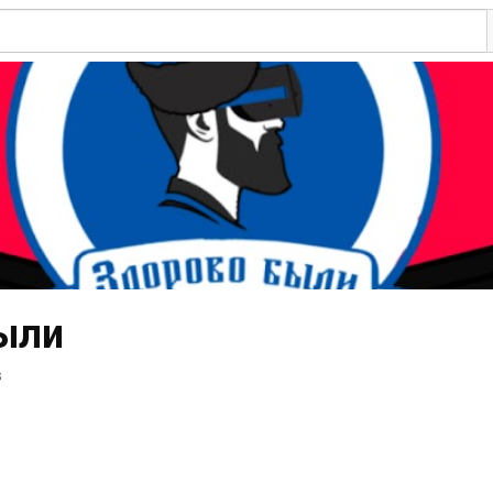
ыли
s