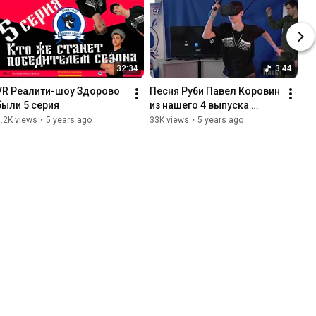
32:34
3:44
VR Реалити-шоу Здорово 
Песня Руби Павел Коровин 
были 5 серия
из нашего 4 выпуска 
Здорово были
.2K views
•
5 years ago
33K views
•
5 years ago