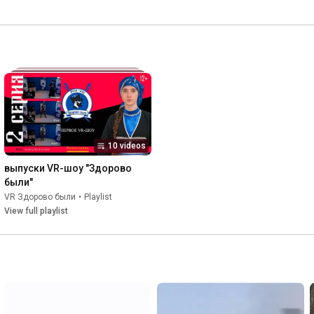
10 videos
выпуски VR-шоу "Здорово 
были"
VR Здорово были
•
Playlist
View full playlist