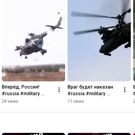
Вперёд, Россия! 
Враг будет наказан  
#russia #military 
#russia #military 
#army #shorts
#army #shorts #gun
24 views
11 views