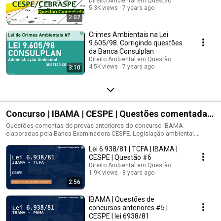
Direito Ambiental em Questão
providências. Lei no 9.605, de 12 de fevereiro de 1998; Lei Federal nº.
5.3K views
7 years ago
9.605/98 - Lei de Crimes contra o Meio Ambiente, Portaria nº. 1.522 de 19
2:02
de dezembro de 1989. Fauna Brasileira Ameaçada de Extinção etc.). - Lei
Nº 9.605/98 (sanções penais e administrativas derivadas de condutas e
Crimes Ambientais na Lei
atividades lesivas ao meio ambiente); - 10.1 Lei nº 9.605/1998 e
9.605/98. Corrigindo questões
alterações e Decreto nº 6.514/2008 (Lei dos Crimes Ambientais). - 1.4. Lei
da Banca Consulplan
de Crimes Ambientais: Lei Federal Nº 9.605/1998 e suas alterações (se
Direito Ambiental em Questão
houver). Lei dos Crimes Ambientais: Lei nº 9.605/98.
4.5K views
7 years ago
3:10
Concurso | IBAMA | CESPE | Questões comentadas
|
Questões comentas de provas anteriores do concurso IBAMA
elaboradas pela Banca Examinadora CESPE. Legislação ambiental.
Questões de diversos cargos como Analista Ambiental, Analista
Lei 6.938/81 | TCFA | IBAMA |
Administrativo, Técnico Administrativo e outros cargos do IBAMA.
CESPE | Questão #6
Direito Ambiental em Questão
1.9K views
8 years ago
2:56
IBAMA | Questões de
concursos anteriores #5 |
CESPE | lei 6938/81