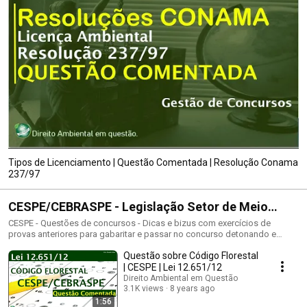
Tipos de Licenciamento | Questão Comentada | Resolução Conama
237/97
CESPE/CEBRASPE - Legislação Setor de Meio
Ambiente e Noções de Direito Ambiental
CESPE - Questões de concursos - Dicas e bizus com exercícios de
provas anteriores para gabaritar e passar no concurso detonando e
desbancando os segredos e a técnica CESPE. Macetes para resolver
Questão sobre Código Florestal
questões de LEGISLAÇÃO AMBIENTAL para concurso. Questões
comentadas e Questões Corrigidas e resolvidas. Legislação do Setor do
| CESPE | Lei 12.651/12
Meio Ambiente IBAMA ICMBIO Lei nº 6.938/1981 e suas alterações
Direito Ambiental em Questão
(Política Nacional do Meio Ambiente. Lei nº 9.605/1998 e Decreto nº
3.1K views
8 years ago
6.514/2008 (Lei dos Crimes Ambientais). Lei Complementar nº 140/2011
1:56