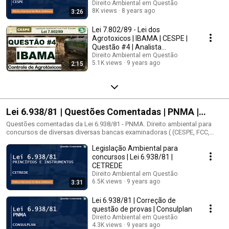
Direito Ambiental em Questão
8K views
8 years ago
3:26
Lei 7.802/89 - Lei dos
Agrotoxicos | IBAMA | CESPE |
Questão #4 | Analista
Ambiental
Direito Ambiental em Questão
5.1K views
9 years ago
2:15
Lei 6.938/81 | Questões Comentadas | PNMA |
Política Nacional do Meio Ambiente
Questões comentadas da Lei 6.938/81 - PNMA. Direito ambiental para
concursos de diversas diversas bancas examinadoras ( (CESPE, FCC,
VUNESP, IDECAN, IBEG e outras) relacionadas com o tema da Política
Legislação Ambiental para
Nacional do Meio Ambiente - PNMA - lei 6.938/9. Legislação Ambiental,
política nacional do meio ambiente, diretrizes nacionais para o
concursos | Lei 6.938/81 |
saneamento básico. 1.6 Lei nº 6.938/1981 e alterações (Política Nacional
CETREDE
do Meio Ambiente). - 2. A Política Nacional do Meio Ambiente: objetivos
Direito Ambiental em Questão
e conceitos; CONAMA – Conselho Nacional do Meio Ambiente:
6.5K views
9 years ago
3:31
composição, atribuições e competência - 7. Sistema Nacional de Meio
Ambiente – SISNAMA: integrantes, finalidades e competências. - Lei Nº
Lei 6.938/81 | Correção de
6.938/81 (Política Nacional do Meio Ambiente); - 10.8 Leinº 6.938/1981 e
questão de provas | Consulplan
alterações (Política Nacional do Meio Ambiente). - 1.1. Política Nacional
Direito Ambiental em Questão
do Meio Ambiente: Lei Federal Nº 6.938/81 e suas alterações (se houver).
4.3K views
9 years ago