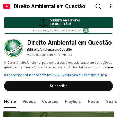
Direito Ambiental em Questão
Direito Ambiental em Questão
@DireitoAmbientalemQuestão
9.08K subscribers
•
139 videos
O Canal Direito Ambiental para concursos é especializado em correção de 
questões de Direito Ambiental e Legislação Ambiental para concursos 
...more
com vídeos de aulas de questões comentadas e corrigidas de diversas 
cadernodeeducacao.com.br/2026/06/guia-para-area-ambiental.html
bancas examinadoras de concursos públicos. 
Subscribe
Home
Videos
Courses
Playlists
Posts
Sear