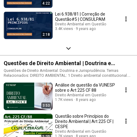
UECE - e. Política Nacional do Meio Ambiente: Leis n° 6.938 /81 e
4:22
10.165/00 e Decreto nº 99.274/90.
Lei 6.938/81 | Correção de
Questão#5 | CONSULPAM
Direito Ambiental em Questão
3.4K views
9 years ago
2:18
Questões de Direito Ambiental | Doutrina e
Jurisprudência
Questões de Direito Ambiental. Doutrina e Jurisprudência. Temas
Relacionados: DIREITO AMBIENTAL: 1 Direito ambiental constitucional.
1.1 Meio ambiente como direito fundamental. 1.2 Princípios estruturantes
Análise de questão da VUNESP
do estado de direito ambiental. 1.3 Competências ambientais legislativa
e material. 1.6 Função ambiental pública e privada. 1.7 Função social da
sobre o Art 225 CF 88
propriedade. 2 Conceito de meio ambiente e seus aspectos. 2.1 Meio
Direito Ambiental em Questão
ambiente natural, artificial, cultural e do trabalho. 2.2 Conceito de
1.7K views
8 years ago
recursos naturais e meio ambiente como bens ambientais. 2.3 Conceito
3:53
de biodiversidade e desenvolvimento sustentável. 3 Princípios de direito
ambiental. 3.1 Prevenção, precaução, poluidor-pagador e usuário-
Questão sobre Princípios do
pagador, cooperação, informação, participação, equidade
Direito Ambiental | Art 225 CF |
intergeracional. 3.2 Princípios da tutela do patrimônio cultural. O Meio
CESPE
Ambiente na Constituição Federal e na Constituição Estadual de Minas
Direito Ambiental em Questão
Gerais: princípios e normas.
1.2K views
8 years ago
1:20