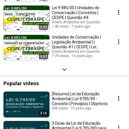
(competências ambientais). Lei nº 12.651/2012 (proteção da vegetação
nativa). Decreto n° 7.830/2012; Lei n° 9.985/2000 (Sistema Nacional de
Lei 9.985/00 | Unidades de
Unidades de Conservação da Natureza); Decreto n° 4.340/2002. NOÇÕES
Conservação | Conceitos |
DE DIREITO AMBIENTAL: 1 Meio ambiente na Constituição Federal de
CESPE | Questão #4
1988. 2 Sustentabilidade. 3 Qualidade ambiental. 4 Princípios do direito
Direito Ambiental em Questão
ambiental. 5 Dano ambiental.
1.4K views
7 years ago
2:03
Unidades de Conservação |
Legislação Ambiental | |
Questão #1 | CESPE | Lei
9.985/00
Direito Ambiental em Questão
7.7K views
10 years ago
3:57
Popular videos
[Resumo] Lei da Educação
Ambiental | Lei 9795/99 -
Conceito | Princípios | Objetivos
63K views
10 years ago
3:16
3 Dicas da Lei da Educação
Ambiental (Lei 9.795/99) para