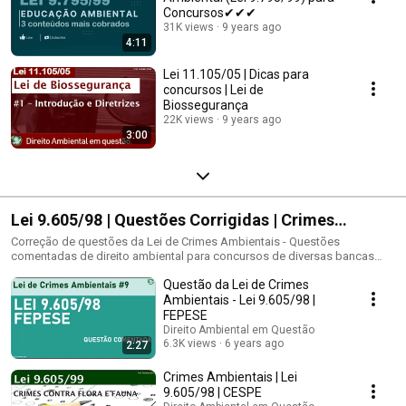
Concursos✔✔✔
31K views
9 years ago
4:11
Lei 11.105/05 | Dicas para
concursos | Lei de
Biossegurança
22K views
9 years ago
3:00
Lei 9.605/98 | Questões Corrigidas | Crimes
Ambientais |
Correção de questões da Lei de Crimes Ambientais - Questões
comentadas de direito ambiental para concursos de diversas bancas
examinadoras (CESPE, FCC, VUNESP, IDECAN, IBEG e outras, exame da
Questão da Lei de Crimes
ordem) relacionadas com a Lei 9605/98 - Lei de crimes ambientais. Lei nº
9.605/1998 e suas alterações (aspectos penais e processuais penais).
Ambientais - Lei 9.605/98 |
Lei 9.605/98 - Lei nº 9.605/1998 e alterações e Decreto nº 6.514/2008 (Lei
FEPESE
dos Crimes Ambientais). Lei Federal nº. 9.605/98 - Lei de Crimes contra o
Direito Ambiental em Questão
Meio Ambiente Lei Federal n° 9.605/1998 e Decreto Federal no
6.3K views
6 years ago
2:27
6.514/2008 (regulamenta a Lei Federal no 9.605/1998) e suas respectivas
alterações. Lei Federal N.º 9.605/1998 – Lei de Crimes Ambientais –
Crimes Ambientais | Lei
Dispõe sobre as sanções penais e administrativas derivadas de
9.605/98 | CESPE
condutas e atividades lesivas ao meio ambiente, e dá outras