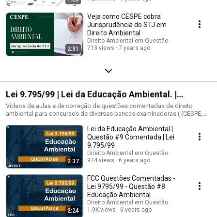
Veja como CESPE cobra
Jurisprudência do STJ em
Direito Ambiental
Direito Ambiental em Questão
713 views
7 years ago
2:31
Lei 9.795/99 | Lei da Educação Ambiental. |
Questões Comentadas
Vídeos de aulas e de correção de questões comentadas de direito
ambiental para concursos de diversas bancas examinadoras ( (CESPE,
FCC, VUNESP, IDECAN e outras) relacionadas com o tema da Política
Lei da Educação Ambiental |
Nacional da Educação Ambiental. Lei 9.9759/99. Princípios da Educação
Ambiental. Objetivos da Educação Ambiental. Conceitos. Os vídeos
Questão #9 Comentada | Lei
abordam os seguintes temas: - 1.3 Lei nº 9.795/1999 e Decreto nº
9.795/99
4.281/2002 (Educação Ambiental). - Política Nacional de Educação
Direito Ambiental em Questão
Ambiental – PNEA, Lei nº 9.795/1999 - Lei 9795 educação ambiental
974 views
6 years ago
2:37
comentada - Lei 9795/99 resumo - Questões sobre política nacional de
educação ambiental - Lei educação ambiental nas escolas - Resenha
FCC Questões Comentadas -
política nacional de educação ambiental - Lei 9795 de 27 de abril de
Lei 9795/99 - Questão #8
1999. - Lei no 9.795 de 27 de abril de 1999. - Legislação Ambiental e
Educação Ambiental
Normas Técnicas. COPASA - Lei nº. 9.795, 27/04/1999 - Lei Federal N.º
Direito Ambiental em Questão
9.795/1999 – Política Nacional de Educação Ambiental. - Educação
1.9K views
6 years ago
2:24
Ambiental: princípios; a política nacional: linhas de atuação; resíduos