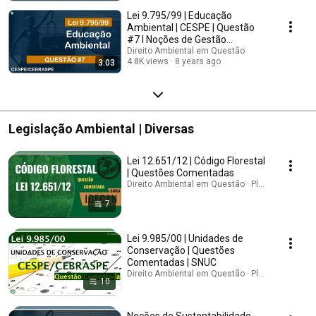
sólidos: gestão integrada. Ruffo Concursos - 10.3 Lei nº9.795/1999 e
Lei 9.795/99 | Educação
Decreto nº 4.281/2002 (Educação Ambiental). Quadrix - Política Nacional
Ambiental | CESPE | Questão
de Educação Ambiental – PNEA, Lei nº 9.795/1999 e Decreto nº
#7 I Noções de Gestão
4.281/2002. IBADE - Princípios, Fundamentos, Objetivos e Características
Ambiental
Direito Ambiental em Questão
da Educação Ambiental.
4.8K views
8 years ago
3:03
Legislação Ambiental | Diversas
Lei 12.651/12 | Código Florestal
| Questões Comentadas
Direito Ambiental em Questão · Playlist
7
Lei 9.985/00 | Unidades de
Conservação | Questões
Comentadas | SNUC
Direito Ambiental em Questão · Playlist
10
Noções de Sustentabilidade