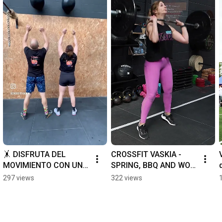
🤸 DISFRUTA DEL 
CROSSFIT VASKIA - 
MOVIMIENTO CON UN 
SPRING, BBQ AND WOD 
ENTRENAMIENTO 
- V ANIVERSARIO
297 views
322 views
EFICIENTE 🏃‍♀️