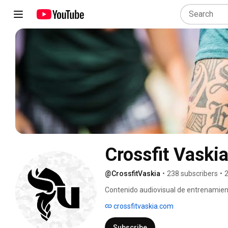
Crossfit Vaski
@CrossfitVaskia
•
238 subscribers
•
2
Contenido audiovisual de entrenamientos 
adaptaciones y progresiones de movimi
crossfitvaskia.com
strongman, endurance y sobretodo salu
Subscribe