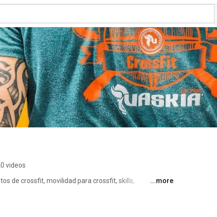
a
0 videos
de crossfit, movilidad para crossfit, skills, 
...more
entos de halterofilia, movimientos gimnásticos, 
d en el deporte. 