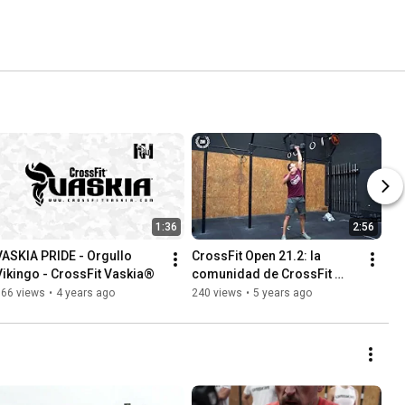
1:36
2:56
VASKIA PRIDE - Orgullo 
CrossFit Open 21.2: la 
Vikingo - CrossFit Vaskia®
comunidad de CrossFit 
Vaskia diversidad y 
666 views
•
4 years ago
240 views
•
5 years ago
disfrute. 1/2