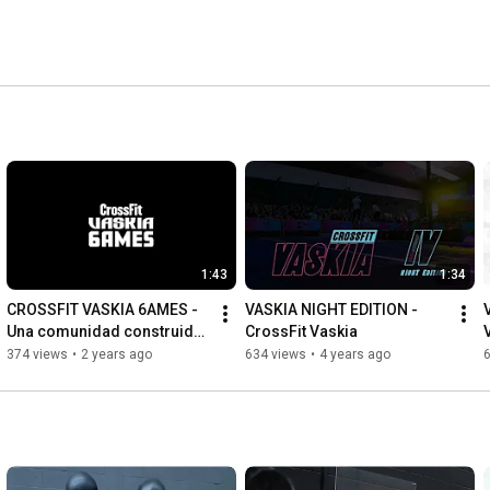
1:43
1:34
CROSSFIT VASKIA 6AMES - 
VASKIA NIGHT EDITION - 
Una comunidad construida 
CrossFit Vaskia
con el corazón.
374 views
•
2 years ago
634 views
•
4 years ago