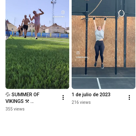
💦 SUMMER OF 
1 de julio de 2023
VIKINGS ⚒️ 
216 views
Entrenamiento de 
355 views
verano. CrossFit + 
natación.