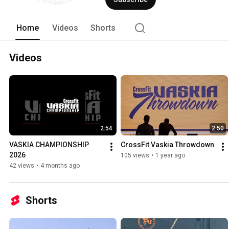
Home
Videos
Shorts
Videos
2:54
2:50
VASKIA CHAMPIONSHIP 
CrossFit Vaskia Throwdown
2026
105 views
•
1 year ago
42 views
•
4 months ago
Shorts