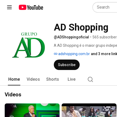
AD Shopping
@ADShoppingoficial
•
565 subscriber
A AD Shopping é o maior grupo indepen
está presente nas 5 regiões do país. 
adshopping.com.br
and 3 more lin
Subscribe
Home
Videos
Shorts
Live
Videos