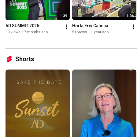
1:39
1:06
AD SUMMIT 2025
Horta Frei Caneca
39 views
•
7 months ago
51 views
•
1 year ago
Shorts