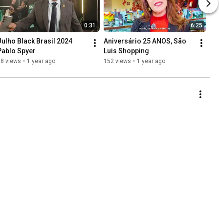
0:31
6:25
Julho Black Brasil 2024 
Aniversário 25 ANOS, São 
Pablo Spyer
Luis Shopping
28 views
•
1 year ago
152 views
•
1 year ago