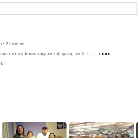
s
•
22 videos
dente de administração de shopping centers do Brasil e 
...more
ks