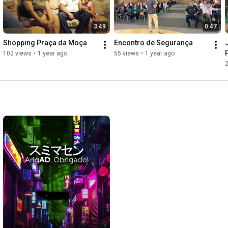
3:49
0:47
Shopping Praça da Moça
Encontro de Segurança
102 views
•
1 year ago
55 views
•
1 year ago