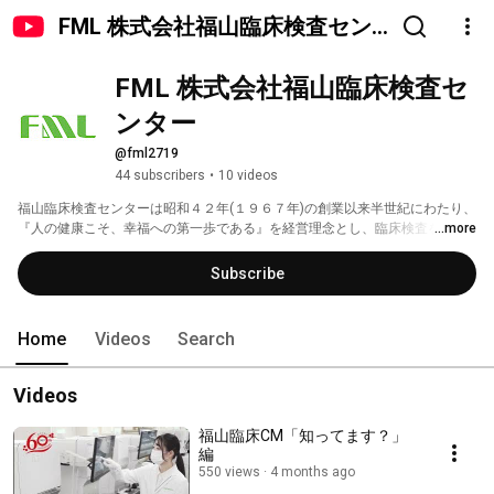
FML 株式会社福山臨床検査セン
ター
FML 株式会社福山臨床検査セ
ンター
@fml2719
44 subscribers
•
10 videos
福山臨床検査センターは昭和４２年(１９６７年)の創業以来半世紀にわたり、
『人の健康こそ、幸福への第一歩である』を経営理念とし、臨床検査を通じ
...more
地域医療の一翼を担ってまいりました。 
Subscribe
Home
Videos
Search
Videos
福山臨床CM「知ってます？」
編
550 views
4 months ago