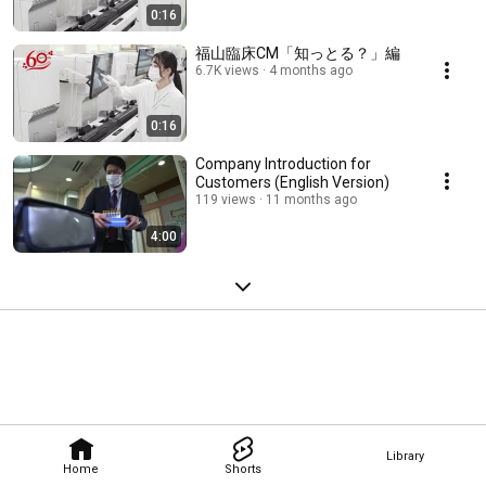
0:16
福山臨床CM「知っとる？」編
6.7K views
4 months ago
0:16
Company Introduction for
Customers (English Version)
119 views
11 months ago
4:00
Library
Home
Shorts