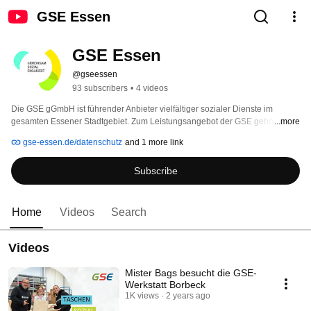
GSE Essen
GSE Essen
@gseessen
93 subscribers
•
4 videos
Die GSE gGmbH ist führender Anbieter vielfältiger sozialer Dienste im 
gesamten Essener Stadtgebiet. Zum Leistungsangebot der GSE gehören 
...more
Wohn- und Pflegeeinrichtungen für Senioren und Pflegebedürftige und 
gse-essen.de/datenschutz
and 1 more link
betreutes Seniorenwohnen, Wohnheime und ambulant betreutes Wohnen 
für geistig und psychisch behinderte Menschen, Wohnangebote für 
Subscribe
Wohnungslose und anerkannte Werkstätten für behinderte Menschen. 
Home
Videos
Search
Videos
Mister Bags besucht die GSE-
Werkstatt Borbeck
1K views
2 years ago