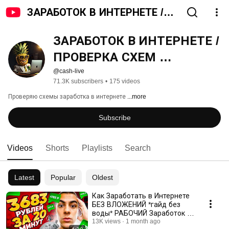
ЗАРАБОТОК В ИНТЕРНЕТЕ /
ПРОВЕРКА СХЕМ ЗАРАБОТКА
ЗАРАБОТОК В ИНТЕРНЕТЕ / 
ПРОВЕРКА СХЕМ 
ЗАРАБОТКА
@cash-live
71.3K subscribers
•
175 videos
Проверяю схемы заработка в интернете 
...more
Subscribe
Videos
Shorts
Playlists
Search
Latest
Popular
Oldest
Как Заработать в Интернете
БЕЗ ВЛОЖЕНИЙ *гайд без
воды* РАБОЧИЙ Заработок в
Интернете С НУЛЯ 2026 🔥
13K views
1 month ago