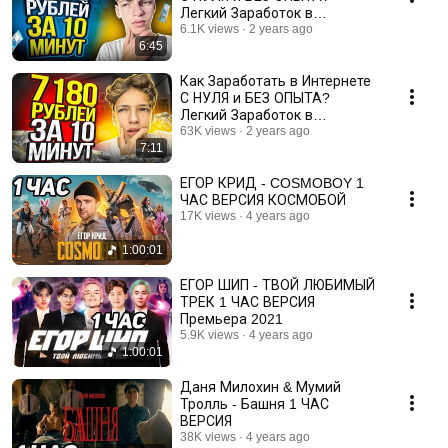
Легкий Заработок в
Интернете 2023
6.1K views
2 years ago
6:45
Как Заработать в Интернете
С НУЛЯ и БЕЗ ОПЫТА?
Легкий Заработок в
Интернете 2023
63K views
2 years ago
7:11
ЕГОР КРИД - COSMOBOY 1
ЧАС ВЕРСИЯ КОСМОБОЙ
17K views
4 years ago
1:00:01
ЕГОР ШИП - ТВОЙ ЛЮБИМЫЙ
ТРЕК 1 ЧАС ВЕРСИЯ
Премьера 2021
5.9K views
4 years ago
1:00:01
Даня Милохин & Мумий
Тролль - Башня 1 ЧАС
ВЕРСИЯ
38K views
4 years ago