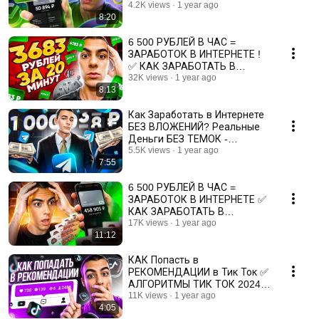
ИНТЕРНЕТЕ? 💰 ЗАРАБОТОК
4.2K views
1 year ago
8:20
БЕЗ ВЛОЖЕНИЙ
6 500 РУБЛЕЙ В ЧАС =
ЗАРАБОТОК В ИНТЕРНЕТЕ !
✅ КАК ЗАРАБОТАТЬ В
ИНТЕРНЕТЕ? 💰 ЗАРАБОТОК
32K views
1 year ago
8:13
БЕЗ ВЛОЖЕНИЙ
Как Заработать в Интернете
БЕЗ ВЛОЖЕНИЙ? Реальные
Деньги БЕЗ ТЕМОК -
Заработок в Интернете
5.5K views
1 year ago
7:55
Телеграм
6 500 РУБЛЕЙ В ЧАС =
ЗАРАБОТОК В ИНТЕРНЕТЕ ✅
КАК ЗАРАБОТАТЬ В
ИНТЕРНЕТЕ - ЗАРАБОТОК В
17K views
1 year ago
11:12
ТЕЛЕГРАММЕ
КАК Попасть в
РЕКОМЕНДАЦИИ в Тик Ток ✅
АЛГОРИТМЫ ТИК ТОК 2024
🔥 Как Раскрутить Тик Ток
11K views
1 year ago
4:05