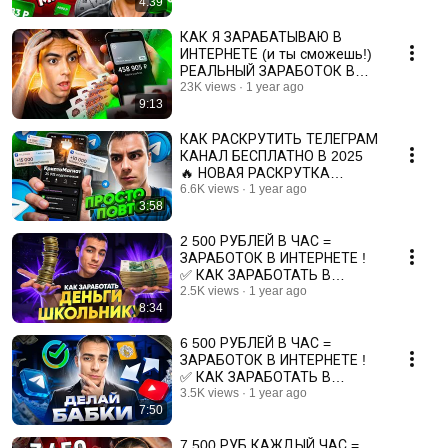
4:39
КАК Я ЗАРАБАТЫВАЮ В
ИНТЕРНЕТЕ (и ты сможешь!)
РЕАЛЬНЫЙ ЗАРАБОТОК В
ИНТЕРНЕТЕ БЕЗ ВЛОЖЕНИЙ
23K views
1 year ago
9:13
В 2025
КАК РАСКРУТИТЬ ТЕЛЕГРАМ
КАНАЛ БЕСПЛАТНО В 2025
🔥 НОВАЯ РАСКРУТКА
ТЕЛЕГРАМ КАНАЛА ЗА ДЕНЬ
6.6K views
1 year ago
3:58
✅
2 500 РУБЛЕЙ В ЧАС =
ЗАРАБОТОК В ИНТЕРНЕТЕ !
✅ КАК ЗАРАБОТАТЬ В
ИНТЕРНЕТЕ? 💰 ЗАРАБОТОК
2.5K views
1 year ago
8:34
БЕЗ ВЛОЖЕНИЙ
6 500 РУБЛЕЙ В ЧАС =
ЗАРАБОТОК В ИНТЕРНЕТЕ !
✅ КАК ЗАРАБОТАТЬ В
ИНТЕРНЕТЕ? 💰 ЗАРАБОТОК
3.5K views
1 year ago
7:50
БЕЗ ВЛОЖЕНИЙ
7 500 РУБ КАЖДЫЙ ЧАС =