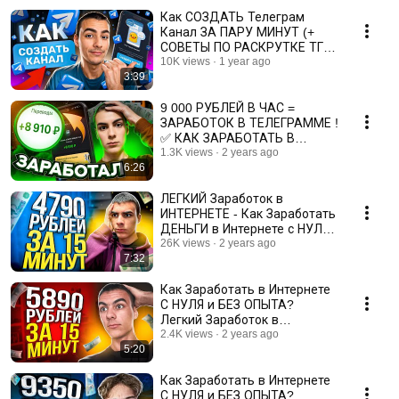
Как СОЗДАТЬ Телеграм
Канал ЗА ПАРУ МИНУТ (+
СОВЕТЫ ПО РАСКРУТКЕ ТГ
✅) Как Создать Канал в
10K views
1 year ago
3:39
Телеграме
9 000 РУБЛЕЙ В ЧАС =
ЗАРАБОТОК В ТЕЛЕГРАММЕ !
✅ КАК ЗАРАБОТАТЬ В
ИНТЕРНЕТЕ? 💰 ЗАРАБОТОК
1.3K views
2 years ago
6:26
В ИНТЕРНЕТЕ
ЛЕГКИЙ Заработок в
ИНТЕРНЕТЕ - Как Заработать
ДЕНЬГИ в Интернете с НУЛЯ
2023
26K views
2 years ago
7:32
Как Заработать в Интернете
С НУЛЯ и БЕЗ ОПЫТА?
Легкий Заработок в
Интернете 2023
2.4K views
2 years ago
5:20
Как Заработать в Интернете
С НУЛЯ и БЕЗ ОПЫТА?