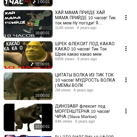
1:00:01
ХАЙ МАМА ПРИЇДЕ ХАЙ
МАМА ПРИЙДЕ 10 часов! Тик
ток мем Ну погоди! Я
памятаю свое рiдне село
114K views
6 years ago
10:00:01
ШРЕК ФЛЕКСИТ ПОД КАКАО
КАКАО 10 часов! Тик Ток
Шрек какао какао мем
690K views
6 years ago
10:00:01
ЦИТАТЫ ВОЛКА ИЗ ТИК ТОК
10 часов! МУДРОСТЬ ВОЛКА
| МЕМЫ ВОЛК
2M views
6 years ago
10:00:02
ДИНОЗАВР флексит под
МОРГЕНШТЕРНА 10 часов!
ЧИЧА (Slava Marlow)
84K views
6 years ago
10:00:01