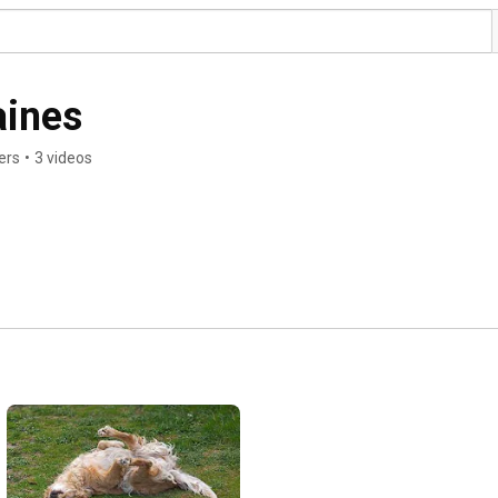
ines
ers
•
3 videos