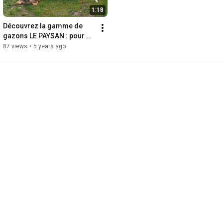
1:18
Découvrez la gamme de 
gazons LE PAYSAN : pour 
tous les types de sols et 
87 views
•
5 years ago
pour tous les besoins !