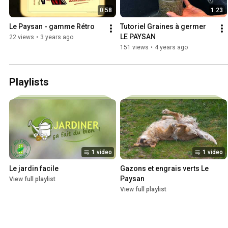
0:58
1:23
Le Paysan - gamme Rétro
Tutoriel Graines à germer 
LE PAYSAN
22 views
•
3 years ago
151 views
•
4 years ago
Playlists
1 video
1 video
Le jardin facile
Gazons et engrais verts Le 
Paysan
View full playlist
View full playlist