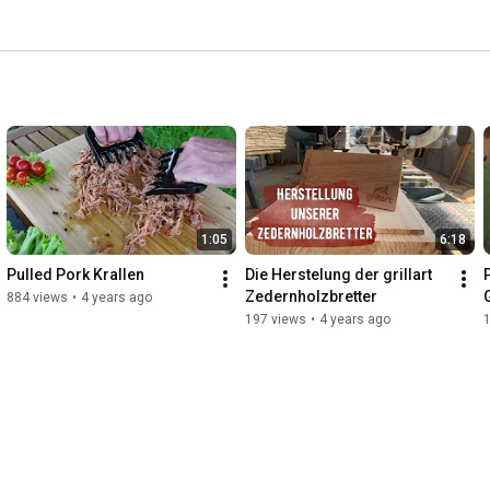
1:05
6:18
Pulled Pork Krallen
Die Herstelung der grillart 
Zedernholzbretter
884 views
•
4 years ago
197 views
•
4 years ago
1