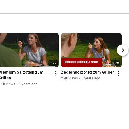
0:22
0:25
Premium Salzstein zum 
Zedernholzbrett zum Grillen
Grillen
2.9K views
•
5 years ago
.1K views
•
5 years ago