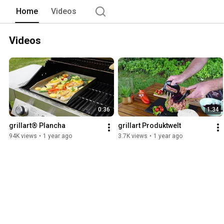
Home
Videos
Videos
0:36
1:34
grillart® Plancha
grillart Produktwelt
94K views
•
1 year ago
3.7K views
•
1 year ago