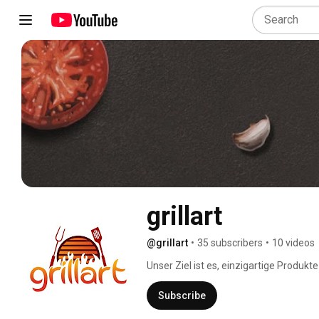
grillart
@grillart
•
35 subscribers
•
10 videos
Unser Ziel ist es, einzigartige Produk
beim Grillen beitragen! 
Subscribe