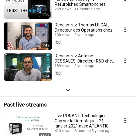
Refurbished Smartphones
259 views
11 months ago
1:50
Rencontrez Thomas LE GAL,
Directeur des Opérations chez
PONANT Technologies
138 views
2 years ago
CC
1:42
Rencontrez Antoine
DESSALES, Directeur R&D chez
PONANT Technologies
189 views
2 years ago
CC
1:54
Past live streams
Live PONANT Technologies -
Cap sur la Domotique - 21
janvier 2021 avec ATLANTIC
GROUPE
413 views
Streamed 5 years ago