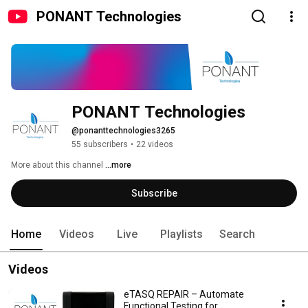
PONANT Technologies
PONANT Technologies
@ponanttechnologies3265
55 subscribers
•
22 videos
More about this channel
...more
Subscribe
Home
Videos
Live
Playlists
Search
Videos
eTASQ REPAIR – Automate
Functional Testing for