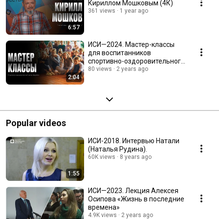
Кириллом Мошковым (4К)
361 views
1 year ago
6:57
ИСИ—2024. Мастер-классы
для воспитанников
спортивно-оздоровительного
центра «Дружба»
80 views
2 years ago
2:04
Popular videos
ИСИ-2018. Интервью Натали
(Наталья Рудина).
60K views
8 years ago
1:55
ИСИ—2023. Лекция Алексея
Осипова «Жизнь в последние
времена»
4.9K views
2 years ago