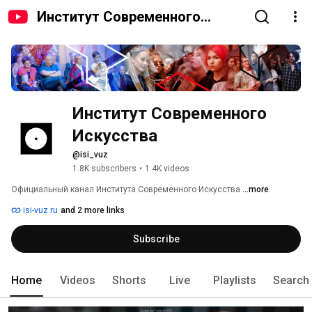
Институт Современного
Искусства
Институт Современного 
Искусства
@isi_vuz
1.8K subscribers
•
1.4K videos
Официальный канал Института Современного Искусства 
...more
isi-vuz.ru
and 2 more links
Subscribe
Home
Videos
Shorts
Live
Playlists
Search