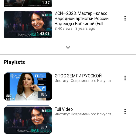
1:37
ИСИ—2023. Мастер—класс
Народной артистки России
Надежды Бабкиной (Full
Video)
3.4K views
3 years ago
1:43:01
Playlists
ЭПОС ЗЕМЛИ РУССКОЙ
Институт Современного Искусства · Playlist
5
Full Video
Институт Современного Искусства · Playlist
2