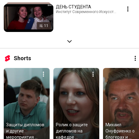
ДЕНЬ СТУДЕНТА
Институт Современного Искусства · Playlist
11
Shorts
Защиты дипломов 
Ролик о защите 
Михаил 
и другие 
дипломов на 
Онуфриенко о 
мероприятия 
кафедре 
блогерах и 