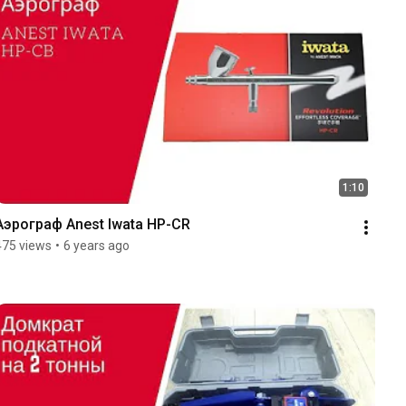
1:10
Аэрограф Anest Iwata HP-CR
475 views
•
6 years ago