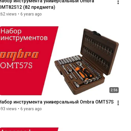
Набор инструмента универсальный Ombra 
OMT82S12 (82 предмета)
262 views
•
6 years ago
2:56
Набор инструмента универсальный Ombra OMT57S
693 views
•
6 years ago