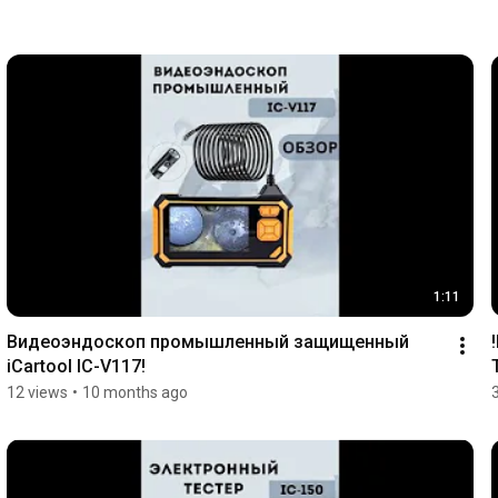
1:11
Видеоэндоскоп промышленный защищенный 
iCartool IC-V117!
12 views
•
10 months ago