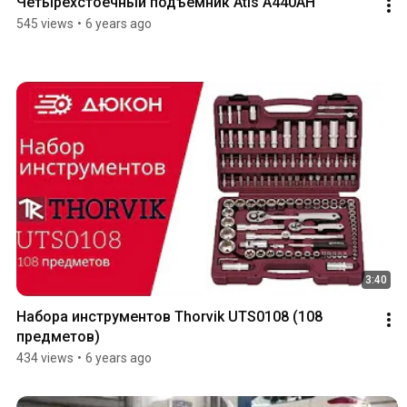
Четырехстоечный подъёмник Atis A440AH
545 views
•
6 years ago
3:40
Набора инструментов Thorvik UTS0108 (108 
предметов)
434 views
•
6 years ago