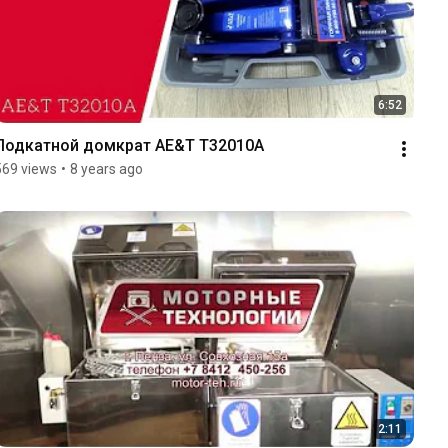
6:52
Подкатной домкрат AE&T T32010A
569 views
•
8 years ago
2:11