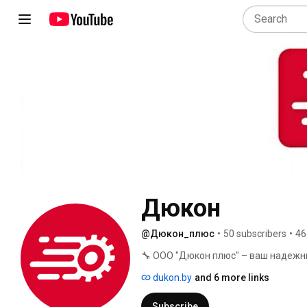
Дюкон
@Дюкон_плюс
•
50 subscribers
•
46
🔧 ООО "Дюкон плюс" – ваш надежны
dukon.by
and 6 more links
Subscribe