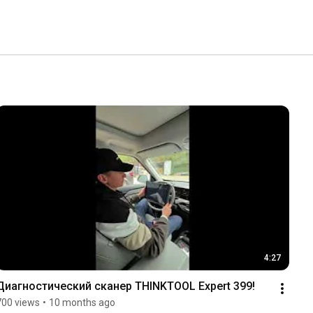
4:27
Диагностический сканер THINKTOOL Expert 399!
700 views
•
10 months ago