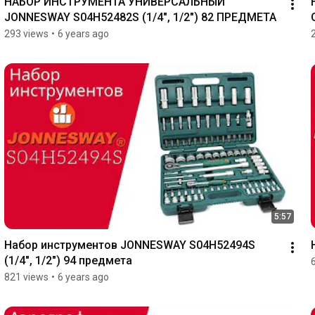
НАБОР ИНСТРУМЕНТА УНИВЕРСАЛЬНЫЙ 
JONNESWAY S04H52482S (1/4", 1/2") 82 ПРЕДМЕТА
293 views
•
6 years ago
5:57
Набор инструментов JONNESWAY S04H52494S 
(1/4", 1/2") 94 предмета
821 views
•
6 years ago