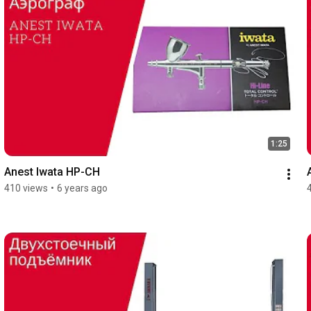
1:25
Anest Iwata HP-CH
410 views
•
6 years ago