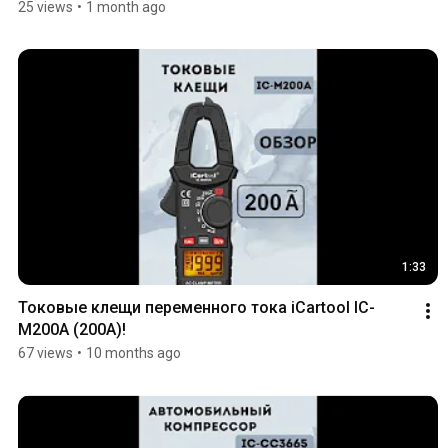
25 views
•
1 month ago
1:33
Токовые клещи переменного тока iCartool IC-
M200A (200A)!
67 views
•
10 months ago