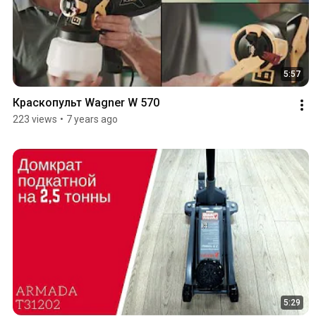
5:57
Краскопульт Wagner W 570
223 views
•
7 years ago
5:29