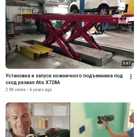
5:47
Установка и запуск ножничного подъемника под 
сход развал Atis X728A
2.9K views
•
6 years ago