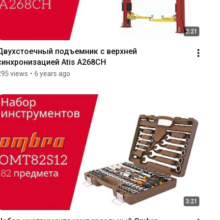
2:21
Двухстоечный подъемник с верхней 
синхронизацией Atis A268CH
295 views
•
6 years ago
3:21