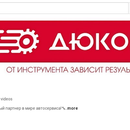
 videos
й партнер в мире автосервиса!🔧 
...more