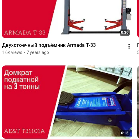
0:30
Двухстоечный подъёмник Armada T-33
1.6K views
•
7 years ago
6:16