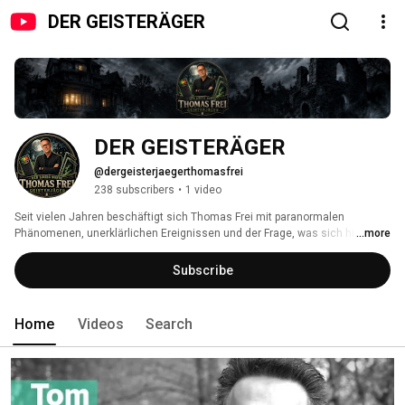
DER GEISTERÄGER
DER GEISTERÄGER
@dergeisterjaegerthomasfrei
238 subscribers
•
1 video
Seit vielen Jahren beschäftigt sich Thomas Frei mit paranormalen 
Phänomenen, unerklärlichen Ereignissen und der Frage, was sich hinter 
...more
vermeintlichen Spukerscheinungen verbirgt. 
Subscribe
Home
Videos
Search