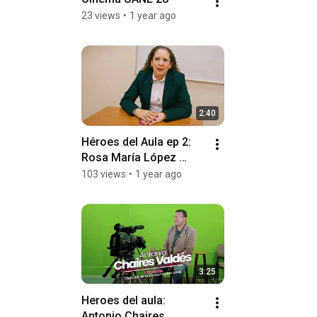
23 views
•
1 year ago
2:40
Héroes del Aula ep 2: 
Rosa María López 
Villarreal
103 views
•
1 year ago
3:25
Heroes del aula: 
Antonio Chaires