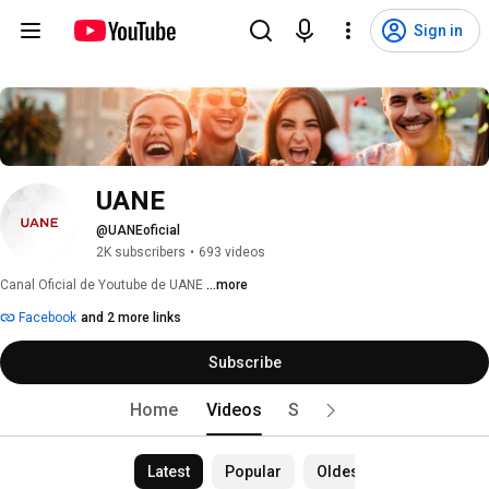
Sign in
UANE
@UANEoficial
2K subscribers
•
693 videos
Canal Oficial de Youtube de UANE 
...more
Facebook
and 2 more links
Subscribe
Home
Videos
Shorts
Live
Podc
Latest
Popular
Oldest