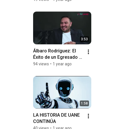
3:53
Álbaro Rodríguez: El 
Éxito de un Egresado 
UANE Saltillo 🎓🌟
94 views
•
1 year ago
1:58
LA HISTORIA DE UANE 
CONTINÚA
40 views
•
1 year ago