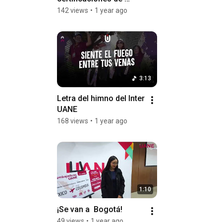
PottencIA y potencia tus 
142 views
•
1 year ago
habilidades🚀🤖
3:13
Letra del himno del Inter 
UANE
168 views
•
1 year ago
1:10
¡Se van a  Bogotá!
49 views
•
1 year ago