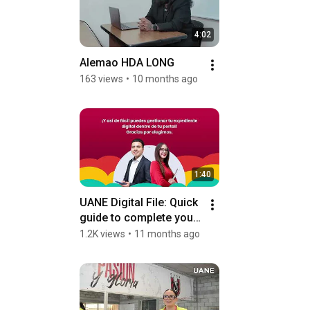
4:02
Alemao HDA LONG
163 views
•
10 months ago
1:40
UANE Digital File: Quick 
guide to complete your 
enrollment
1.2K views
•
11 months ago