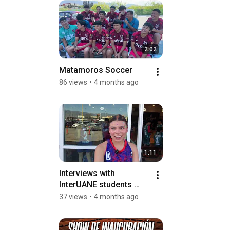
2:02
Matamoros Soccer
86 views
•
4 months ago
1:11
Interviews with 
InterUANE students 
2026
37 views
•
4 months ago