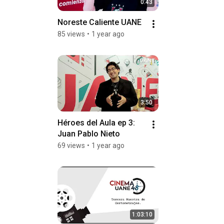
0:43
Noreste Caliente UANE
85 views
•
1 year ago
3:50
Héroes del Aula ep 3: 
Juan Pablo Nieto
69 views
•
1 year ago
1:03:10