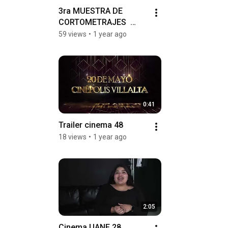
3ra MUESTRA DE 
CORTOMETRAJES  
CINEMA UANE 48
59 views
•
1 year ago
0:41
Trailer cinema 48
18 views
•
1 year ago
2:05
Cinema UANE 28