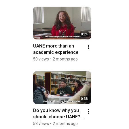
0:24
UANE more than an 
academic experience
50 views
•
2 months ago
0:38
Do you know why you 
should choose UANE? 
🎓
53 views
•
2 months ago