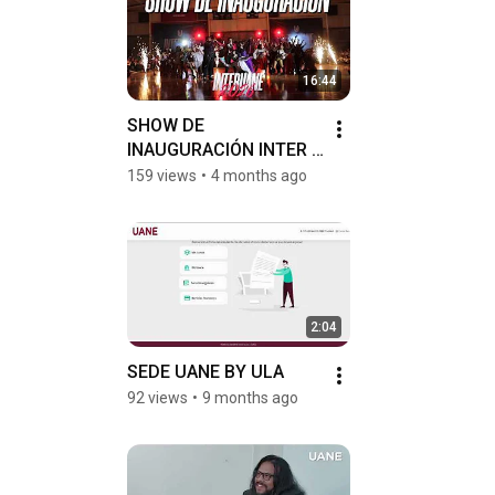
16:44
SHOW DE 
INAUGURACIÓN INTER 
UANE 2026
159 views
•
4 months ago
2:04
SEDE UANE BY ULA
92 views
•
9 months ago