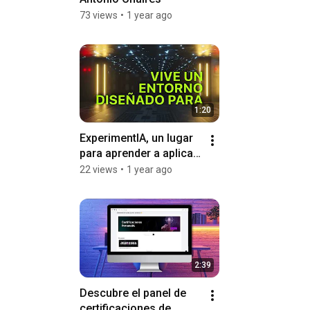
73 views
•
1 year ago
1:20
ExperimentIA, un lugar 
para aprender a aplicar 
la IA en el mundo real.
22 views
•
1 year ago
2:39
Descubre el panel de 
certificaciones de 