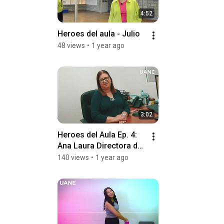
4:52
Heroes del aula - Julio
48 views
•
1 year ago
3:02
Heroes del Aula Ep. 4: 
Ana Laura Directora del 
Campus UANE Saltillo
140 views
•
1 year ago