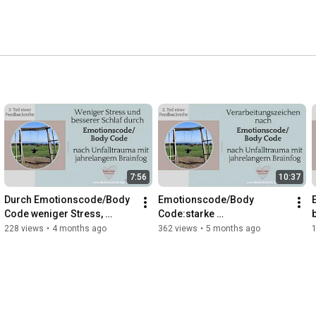
7:56
10:37
Durch Emotionscode/Body 
Emotionscode/Body 
Code weniger Stress, 
Code:starke 
besserer Schlaf und mehr 
Verarbeitungszeichen und 
228 views
•
4 months ago
362 views
•
5 months ago
Belastbarkeit
danach weitere 
Verbesserung nach 
Unfalltrauma