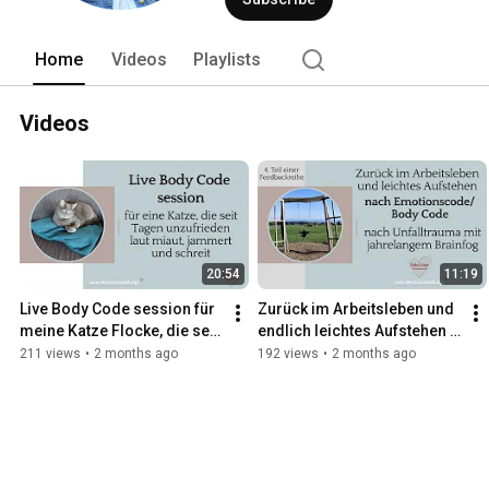
Home
Videos
Playlists
Videos
20:54
11:19
Live Body Code session für 
Zurück im Arbeitsleben und 
meine Katze Flocke, die seit 
endlich leichtes Aufstehen 
Tagen unzufrieden miaut, 
durch Emotionscode/Body 
211 views
•
2 months ago
192 views
•
2 months ago
jammert und schreit
Code nach Unfalltrauma