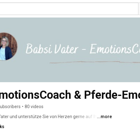
 EmotionsCoach & Pferde-Em
subscribers
•
80 videos
Vater und unterstütze Sie von Herzen gerne auf Ihrem 
...more
eren und gesünderen Leben. Ich helfe Ihnen, Ihrem Kind 
nks
r mentale Blockaden und Ungleichgewichte mit Hilfe von 
 wir alles Online, also unabhängig von Ihrem Wohnort! 