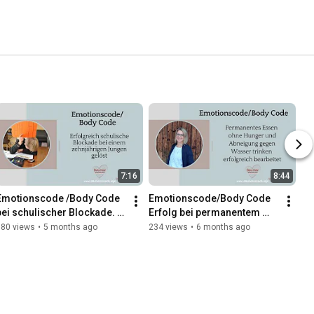
7:16
8:44
Emotionscode /Body Code 
Emotionscode/Body Code 
bei schulischer Blockade. 
Erfolg bei permanentem 
Übertritt auf Realschule 
Essen ohne Hunger und 
180 views
•
5 months ago
234 views
•
6 months ago
geschafft.
Abneigung, Wasser zu 
trinken