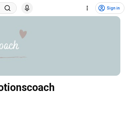
Sign in
otionscoach