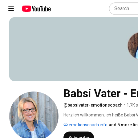
Babsi Vater -
@babsivater-emotionscoach
•
1.7K 
Herzlich willkommen, ich heiße Babsi 
Weg zu einem entspannteren, glücklich
emotionscoach.info
and 5 more li
oder Ihrem Tier dabei, körperliche ode
Energiearbeit aufzulösen. Dies machen
Subscribe