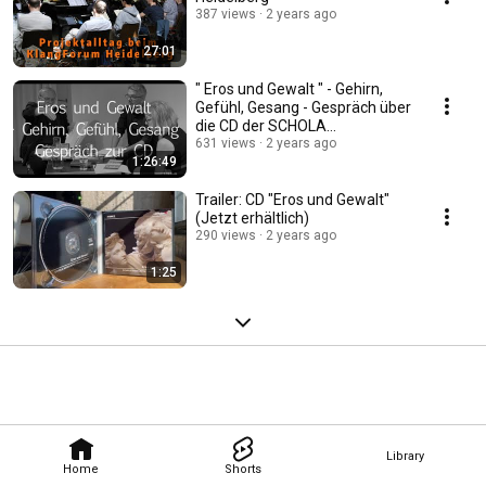
387 views
2 years ago
27:01
" Eros und Gewalt " - Gehirn,
Gefühl, Gesang - Gespräch über
die CD der SCHOLA
631 views
2 years ago
HEIDELBERG (v3)
1:26:49
Trailer: CD "Eros und Gewalt"
(Jetzt erhältlich)
290 views
2 years ago
1:25
Library
Home
Shorts