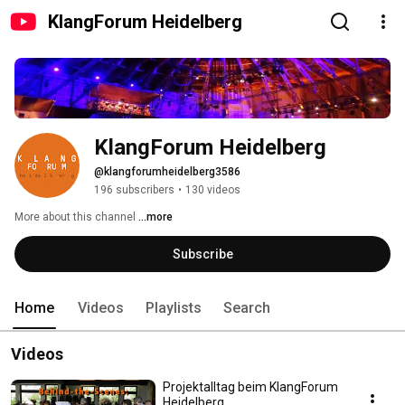
KlangForum Heidelberg
KlangForum Heidelberg
@klangforumheidelberg3586
196 subscribers
•
130 videos
More about this channel
...more
Subscribe
Home
Videos
Playlists
Search
Videos
Projektalltag beim KlangForum
Heidelberg