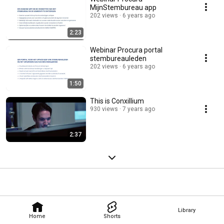
MijnStembureau app
202 views
6 years ago
2:23
Webinar Procura portal
stembureauleden
202 views
6 years ago
1:50
This is Conxillium
930 views
7 years ago
2:37
Library
Home
Shorts