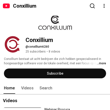
Conxillium
Conxillium
@conxillium6260
25 subscribers
•
8 videos
Conxillium bestaat uit acht bedrijven die zich hebben gespecialiseerd in 
hoogwaardige software voor de lokale overheid, met een focus op de 
...more
domeinen Publieks-/Burgerzaken en Openbare Ruimte. 
Subscribe
Home
Videos
Search
Videos
Webinar Procura