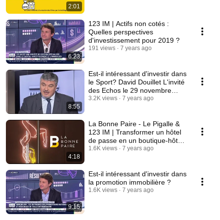
2:01
123 IM | Actifs non cotés :
Quelles perspectives
d'investissement pour 2019 ?
191 views
7 years ago
6:23
Est-il intéressant d'investir dans
le Sport? David Douillet L'invité
des Echos le 29 novembre
2018
3.2K views
7 years ago
8:55
La Bonne Paire - Le Pigalle &
123 IM | Transformer un hôtel
de passe en un boutique-hôtel
4 étoiles
1.6K views
7 years ago
4:18
Est-il intéressant d'investir dans
la promotion immobilière ?
1.6K views
7 years ago
9:15