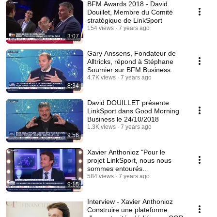
BFM Awards 2018 - David
Douillet, Membre du Comité
stratégique de LinkSport
154 views
7 years ago
3:07
Gary Anssens, Fondateur de
Alltricks, répond à Stéphane
Soumier sur BFM Business.
4.7K views
7 years ago
8:34
David DOUILLET présente
LinkSport dans Good Morning
Business le 24/10/2018
1.3K views
7 years ago
9:56
Xavier Anthonioz "Pour le
projet LinkSport, nous nous
sommes entourés
d’entrepreneurs du secteur"
584 views
7 years ago
9:15
Interview - Xavier Anthonioz
Construire une plateforme