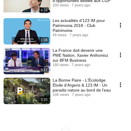
d'opportunités dédiée aux CGP
200 views
7 years ago
4:34
Les actualités d'123 IM pour
Patrimonia 2018 - Club
Patrimoine
49 views
7 years ago
1:38
La France doit devenir une
PME Nation, Xavier Anthonioz
sur BFM Business
180 views
7 years ago
9:17
La Bonne Paire - L'Écolodge
Étoile d'Argens & 123 IM - Un
paradis nature au bord de l'eau
10K views
7 years ago
3:35