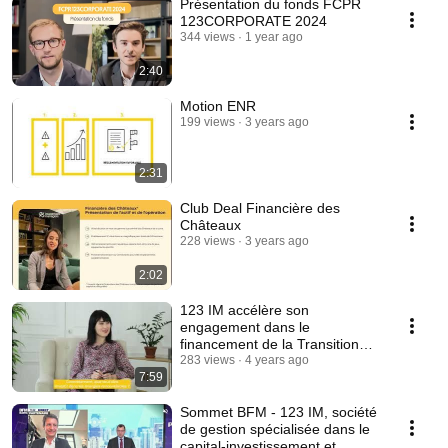
Présentation du fonds FCPR
123CORPORATE 2024
344 views
1 year ago
2:40
Motion ENR
199 views
3 years ago
2:31
Club Deal Financière des
Châteaux
228 views
3 years ago
2:02
123 IM accélère son
engagement dans le
financement de la Transition
Énergétique
283 views
4 years ago
7:59
Sommet BFM - 123 IM, société
de gestion spécialisée dans le
capital-investissement et