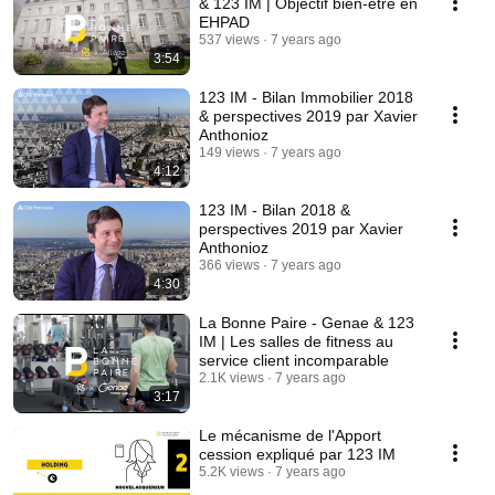
& 123 IM | Objectif bien-être en
EHPAD
537 views
7 years ago
3:54
123 IM - Bilan Immobilier 2018
& perspectives 2019 par Xavier
Anthonioz
149 views
7 years ago
4:12
123 IM - Bilan 2018 &
perspectives 2019 par Xavier
Anthonioz
366 views
7 years ago
4:30
La Bonne Paire - Genae & 123
IM | Les salles de fitness au
service client incomparable
2.1K views
7 years ago
3:17
Le mécanisme de l'Apport
cession expliqué par 123 IM
5.2K views
7 years ago