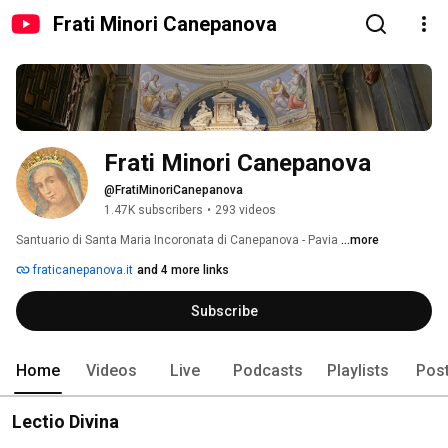
Frati Minori Canepanova
Frati Minori Canepanova
@FratiMinoriCanepanova
1.47K subscribers
•
293 videos
Santuario di Santa Maria Incoronata di Canepanova - Pavia 
...more
fraticanepanova.it
and 4 more links
Subscribe
Home
Videos
Live
Podcasts
Playlists
Pos
Lectio Divina