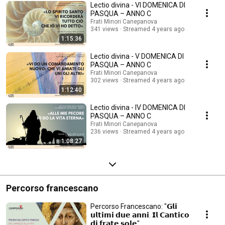
Lectio divina - VI DOMENICA DI
PASQUA – ANNO C
Frati Minori Canepanova
341 views
Streamed 4 years ago
1:15:36
Lectio divina - V DOMENICA DI
PASQUA – ANNO C
Frati Minori Canepanova
302 views
Streamed 4 years ago
1:12:40
Lectio divina - IV DOMENICA DI
PASQUA – ANNO C
Frati Minori Canepanova
236 views
Streamed 4 years ago
1:08:27
Percorso francescano
Percorso Francescano: "𝗚𝗹𝗶
𝘂𝗹𝘁𝗶𝗺𝗶 𝗱𝘂𝗲 𝗮𝗻𝗻𝗶. 𝗜𝗹 𝗖𝗮𝗻𝘁𝗶𝗰𝗼
𝗱𝗶 𝗳𝗿𝗮𝘁𝗲 𝘀𝗼𝗹𝗲"