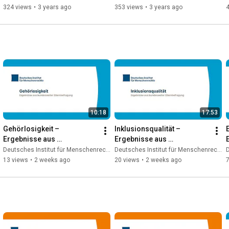
324 views
•
3 years ago
353 views
•
3 years ago
10:18
17:53
Gehörlosigkeit – 
Inklusionsqualität – 
Ergebnisse aus 
Ergebnisse aus 
bundesweiter 
bundesweiter 
Deutsches Institut für Menschenrechte
Deutsches Institut für Menschenrechte
D
Elternbefragung
Elternbefragung
13 views
•
2 weeks ago
20 views
•
2 weeks ago
7