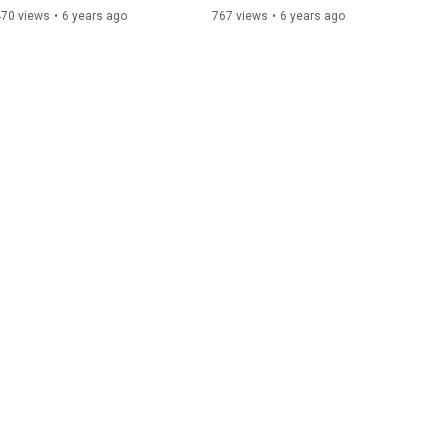
Kinderrechtskonvention
Staatenberichtsverfahren? 
470 views
•
6 years ago
767 views
•
6 years ago
(DGS)