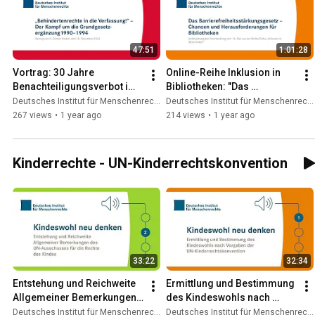
47:51
1:01:28
Vortrag: 30 Jahre 
Online-Reihe Inklusion in 
Benachteiligungsverbot im 
Bibliotheken: "Das 
Grundgesetz
Barrierefreiheitsstärkungsg
Deutsches Institut für Menschenrechte
Deutsches Institut für Menschenrechte
esetz"
267 views
•
1 year ago
214 views
•
1 year ago
Kinderrechte - UN-Kinderrechtskonvention
33:22
32:34
Entstehung und Reichweite 
Ermittlung und Bestimmung 
Allgemeiner Bemerkungen 
des Kindeswohls nach 
des UN-Ausschusses für 
Vorgaben der UN-
Deutsches Institut für Menschenrechte
Deutsches Institut für Menschenrechte