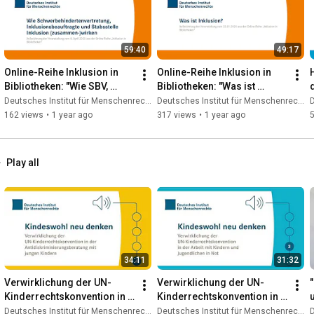
59:40
49:17
Online-Reihe Inklusion in 
Online-Reihe Inklusion in 
Bibliotheken: "Wie SBV, 
Bibliotheken: "Was ist 
Inklusionsbeauftr. & 
Inklusion?"
Deutsches Institut für Menschenrechte
Deutsches Institut für Menschenrechte
D
Stabsstelle Inklusion 
162 views
•
1 year ago
317 views
•
1 year ago
wirken“
Play all
34:11
31:32
Verwirklichung der UN-
Verwirklichung der UN-
Kinderrechtskonvention in 
Kinderrechtskonvention in 
der 
der Arbeit mit Kindern und 
Deutsches Institut für Menschenrechte
Deutsches Institut für Menschenrechte
D