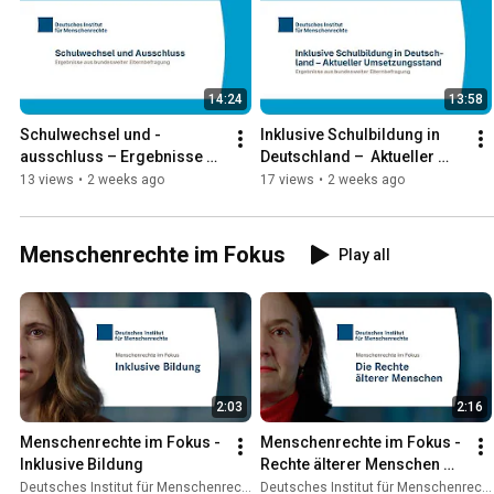
14:24
13:58
Schulwechsel und -
Inklusive Schulbildung in 
ausschluss – Ergebnisse 
Deutschland –  Aktueller 
aus bundesweiter 
Umsetzungsstand
13 views
•
2 weeks ago
17 views
•
2 weeks ago
Elternbefragung
Menschenrechte im Fokus
Play all
2:03
2:16
Menschenrechte im Fokus - 
Menschenrechte im Fokus - 
Inklusive Bildung
Rechte älterer Menschen 
(mit Untertiteln)
Deutsches Institut für Menschenrechte
Deutsches Institut für Menschenrechte