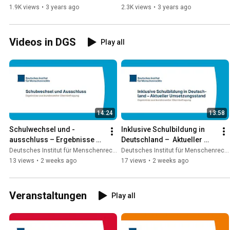
1.9K views
•
3 years ago
2.3K views
•
3 years ago
Videos in DGS
Play all
14:24
13:58
Schulwechsel und -
Inklusive Schulbildung in 
ausschluss – Ergebnisse 
Deutschland –  Aktueller 
aus bundesweiter 
Umsetzungsstand
Deutsches Institut für Menschenrechte
Deutsches Institut für Menschenrechte
Elternbefragung
13 views
•
2 weeks ago
17 views
•
2 weeks ago
Veranstaltungen
Play all