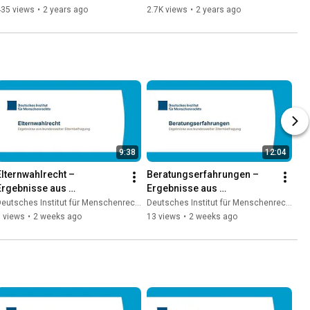
Menschenrechte
435 views
•
2 years ago
2.7K views
•
2 years ago
9:38
12:04
Elternwahlrecht – 
Beratungserfahrungen – 
Ergebnisse aus 
Ergebnisse aus 
bundesweiter 
bundesweiter 
eutsches Institut für Menschenrechte
Deutsches Institut für Menschenrechte
Elternbefragung
Elternbefragung
 views
•
2 weeks ago
13 views
•
2 weeks ago