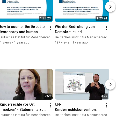
1:23:23
1:23:24
How to counter the threat to 
Wie der Bedrohung von 
democracy and human 
Demokratie und 
rights?
Menschenrechten 
eutsches Institut für Menschenrechte
Deutsches Institut für Menschenrechte
begegnen?
51 views
•
1 year ago
197 views
•
1 year ago
2:59
3:27
"Kinderrechte vor Ort 
UN-
umsetzen" - Statements zur 
Kinderrechtskonvention: 
Umsetzung der UN-
Wie funktioniert das 
eutsches Institut für Menschenrechte
Deutsches Institut für Menschenrechte