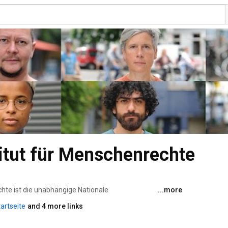
itut für Menschenrechte
hte ist die unabhängige Nationale 
...more
ds. 
artseite
and 4 more links