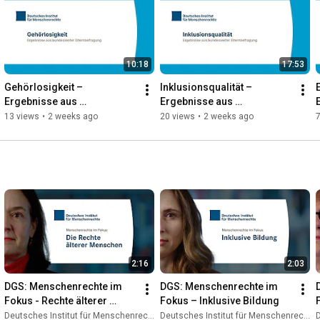
Menschenrechte finden Sie auf unserer Website: 
https://www.institut-fuer-menschenrec...
Produktion: Time Prints Film & Media, 2023
10:18
17:53
Gehörlosigkeit – 
Inklusionsqualität – 
Ergebnisse aus 
Ergebnisse aus 
bundesweiter 
bundesweiter 
13 views
•
2 weeks ago
20 views
•
2 weeks ago
7
Elternbefragung
Elternbefragung
2:16
2:03
DGS: Menschenrechte im 
DGS: Menschenrechte im 
Fokus - Rechte älterer 
Fokus – Inklusive Bildung
Menschen
Deutsches Institut für Menschenrechte
Deutsches Institut für Menschenrechte
D