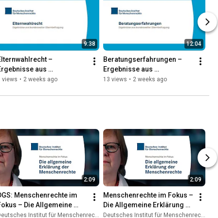
9:38
12:04
Elternwahlrecht – 
Beratungserfahrungen – 
Ergebnisse aus 
Ergebnisse aus 
bundesweiter 
bundesweiter 
 views
•
2 weeks ago
13 views
•
2 weeks ago
Elternbefragung
Elternbefragung
2:09
2:09
DGS: Menschenrechte im 
Menschenrechte im Fokus – 
Fokus – Die Allgemeine 
Die Allgemeine Erklärung 
Erklärung der 
der Menschenrechte
eutsches Institut für Menschenrechte
Deutsches Institut für Menschenrechte