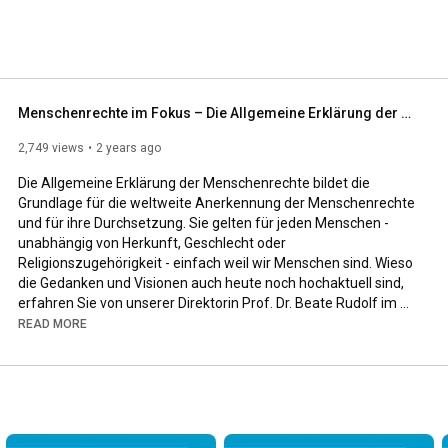
Menschenrechte im Fokus – Die Allgemeine Erklärung der Menschenrechte
2,749 views
2 years ago
Die Allgemeine Erklärung der Menschenrechte bildet die 
Grundlage für die weltweite Anerkennung der Menschenrechte 
und für ihre Durchsetzung. Sie gelten für jeden Menschen - 
unabhängig von Herkunft, Geschlecht oder 
Religionszugehörigkeit - einfach weil wir Menschen sind. Wieso 
die Gedanken und Visionen auch heute noch hochaktuell sind, 
erfahren Sie von unserer Direktorin Prof. Dr. Beate Rudolf im 
Video.

READ MORE
Das Video ist Teil unserer Reihe „Menschenrechte im Fokus“, 
mit der wir Sie regelmäßig über aktuelle menschenrechtliche 
Anliegen informieren.

Weitere Informationen zur Allgemeinen Erklärung der 