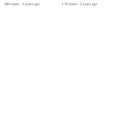
die Rechte des Kindes
Kinderrechtskonvention
889 views
•
5 years ago
2.7K views
•
5 years ago