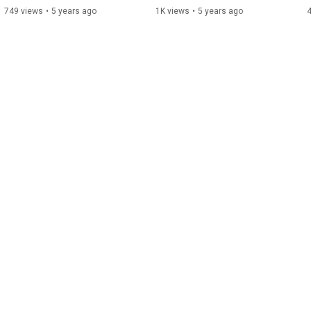
Antidiskriminierungsberatu
Jugendlichen in Not
749 views
•
5 years ago
1K views
•
5 years ago
ng mit jungen Kindern