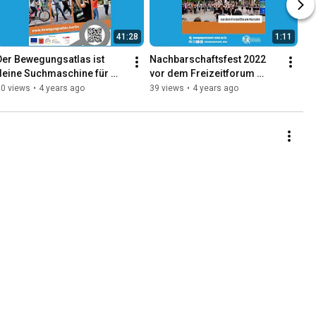
41:28
1:11
Der Bewegungsatlas ist 
Nachbarschaftsfest 2022 
deine Suchmaschine für 
vor dem Freizeitforum 
Bewegung in Marzahn-
Marzahn
60 views
•
4 years ago
39 views
•
4 years ago
Hellersdorf