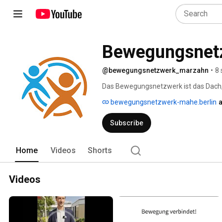
Bewegungsnetz
@bewegungsnetzwerk_marzahn
•
8 
Das Bewegungsnetzwerk ist das Dach,
zusammenlaufen, um Synergien zu nu
bewegungsnetzwerk-mahe.berlin
a
Strategie zu verfolgen! Unser Ziel ist
zusammenzubringen, um gemeinsam ei
Subscribe
Home
Videos
Shorts
Videos