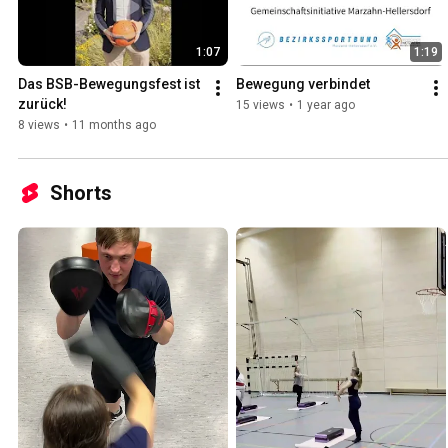
1:07
1:19
Das BSB-Bewegungsfest ist 
Bewegung verbindet
zurück!
15 views
•
1 year ago
8 views
•
11 months ago
Shorts