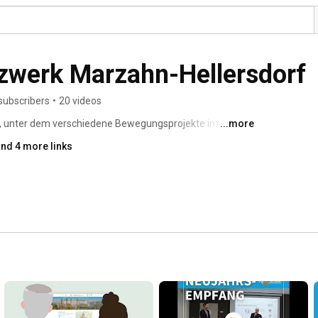
werk Marzahn-Hellersdorf
subscribers
•
20 videos
 unter dem verschiedene Bewegungsprojekte im Bezirk 
...more
tzen, Ressourcen zu bündeln und eine gemeinsame 
nd 4 more links
 es, Menschen jeden Alters und Hintergrunds 
ne aktive und gesunde Lebensweise zu fördern. 