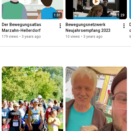
1:01
1:29
Der Bewegungsatlas 
Bewegungsnetzwerk 
Marzahn-Hellerdorf
Neujahrsempfang 2023
179 views
•
3 years ago
10 views
•
3 years ago