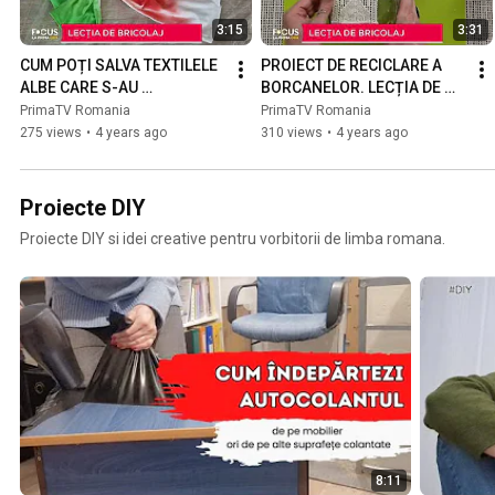
3:15
3:31
CUM POȚI SALVA TEXTILELE 
PROIECT DE RECICLARE A 
ALBE CARE S-AU 
BORCANELOR. LECȚIA DE 
ÎNGĂLBENIT. LECȚIA DE 
BRICOLAJ CU GABI RALEA
PrimaTV Romania
PrimaTV Romania
BRICOLAJ CU GABI RALEA
275 views
•
4 years ago
310 views
•
4 years ago
Proiecte DIY
Proiecte DIY si idei creative pentru vorbitorii de limba romana.
8:11