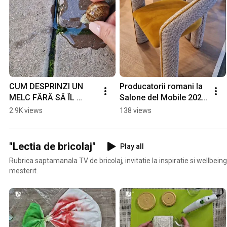
CUM DESPRINZI UN 
Producatorii romani la 
MELC FĂRĂ SĂ ÎL 
Salone del Mobile 2026 
RĂNEȘTI
Milano
2.9K views
138 views
"Lectia de bricolaj"
Play all
Rubrica saptamanala TV de bricolaj, invitatie la inspiratie si wellbein
mesterit.