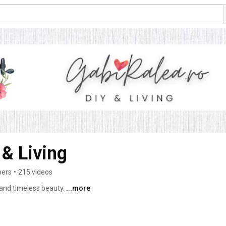
 & Living
bers
•
215 videos
l and timeless beauty. 
...more