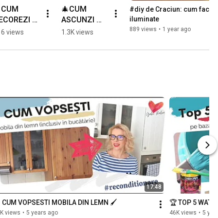
CUM 
🎄CUM 
#diy de Craciun: cum faci ca
ECOREZI O 
ASCUNZI 
iluminate
ERNA 🎄 
SUPORTUL 
889 views
•
1 year ago
6 views
1.3K views
ee pentru 
DE LA BRAD 
ecor de 
🎄Idee 
raciun 
pentru decor 
arte 
de Craciun 
implu de 
foarte 
acut 🎄
simplu de 
facut 🎄
17:48
️ CUM VOPSESTI MOBILA DIN LEMN 🖌️
🏆 TOP 5 WATE
K views
•
5 years ago
46K views
•
5 yea