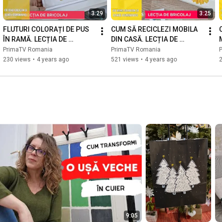
3:29
3:25
FLUTURI COLORAȚI DE PUS 
CUM SĂ RECICLEZI MOBILA 
ÎN RAMĂ. LECȚIA DE 
DIN CASĂ. LECȚIA DE 
BRICOLAJ CU GABI RALEA
BRICOLAJ CU GABI RALEA
PrimaTV Romania
PrimaTV Romania
230 views
•
4 years ago
521 views
•
4 years ago
9:05