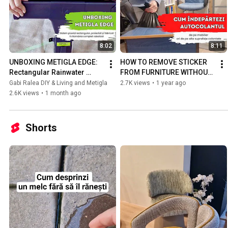
8:02
8:11
UNBOXING METIGLA EDGE: 
HOW TO REMOVE STICKER 
Rectangular Rainwater 
FROM FURNITURE WITHOUT 
System, Robotically 
EFFORT
Gabi Ralea DIY & Living and Metigla
2.7K views
•
1 year ago
Designed and Manufactured 
2.6K views
•
1 month ago
in Rom...
Shorts