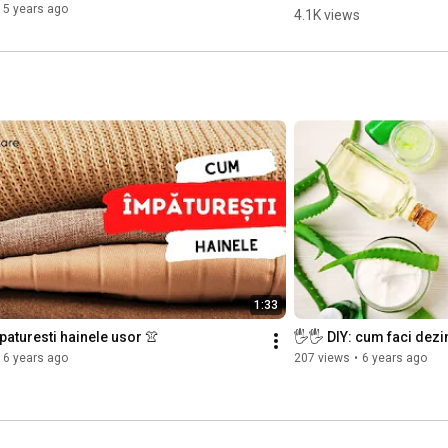
NARE 
5 years ago
4.1K views
SURPRINZAT
OARE: scaun 
vechi cu fata 
noua 💺
1:33
aturesti hainele usor 👚
🖐️🖐️ DIY: cum faci dez
6 years ago
207 views
•
6 years ago