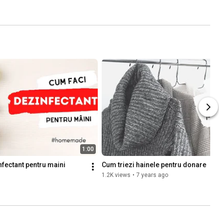
1:00
infectant pentru maini
Cum triezi hainele pentru donare
1.2K views
•
7 years ago