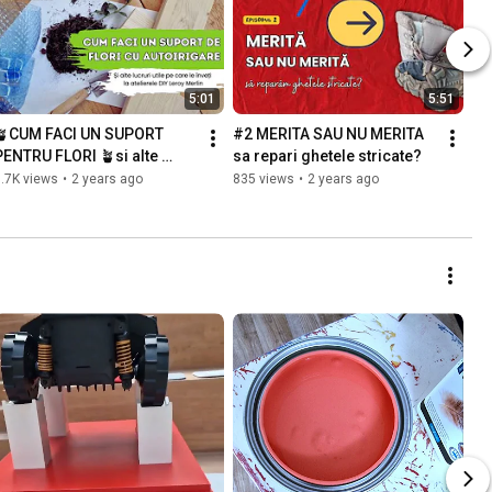
5:01
5:51
🪴CUM FACI UN SUPORT 
#2 MERITA SAU NU MERITA 
PENTRU FLORI 🪴si alte 
sa repari ghetele stricate?
ucruri utile de la ateliere 
.7K views
•
2 years ago
835 views
•
2 years ago
DIY Leroy Merlin