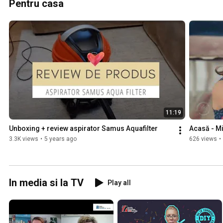
Pentru casa
11:19
Unboxing + review aspirator Samus Aquafilter
Acasă - M
3.3K views
•
5 years ago
626 views
•
In media si la TV
Play all