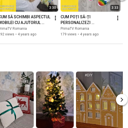
3:30
3:33
CUM SĂ SCHIMBI ASPECTUL 
CUM POȚI SĂ-ȚI 
MOBILEI CU AJUTORUL 
PERSONALIZEZI 
CULORILOR ACRILICE. 
ÎNCĂLȚĂMINTEA. LECȚIA DE 
PrimaTV Romania
PrimaTV Romania
LECȚIA DE BRICOLAJ CU 
BRICOLAJ CU GABI RALEA
292 views
•
4 years ago
179 views
•
4 years ago
GABI RALEA