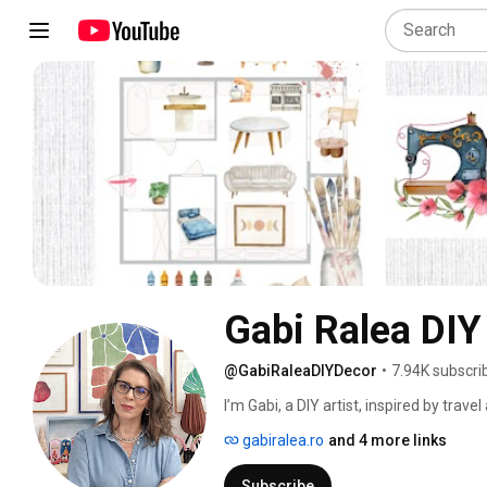
Gabi Ralea DIY
@GabiRaleaDIYDecor
•
7.94K subscri
I’m Gabi, a DIY artist, inspired by trave
gabiralea.ro
and 4 more links
Subscribe