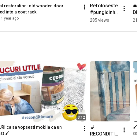
Refoloseste 

l restoration: old wooden door 
#pungidinha
D
d into a coat rack
rtie cu brand 
P
1 year ago
285 views
21
pentru 
Id
#cadouridec
d
raciun
C
fo
s
f
3:12
💺 
URI ca sa vopsesti mobila ca un 

RECONDITIO
st 🖌️
38