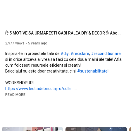
✋ 5 MOTIVE SA URMARESTI GABI RALEA DIY & DECOR ✋ Aboneaza-te la inspiratie!
2,977 views
5 years ago
Inspira-te in proiectele tale de 
#diy
, 
#reciclare
, 
#reconditionare
si in orice altceva ai vrea sa faci cu cele doua maini ale tale! Afla 
cum folosesti resursele eficient si creativ!

Bricolajul nu este doar creativitate, ci si 
#sustenabilitate
!

https://www.lectiadebricolaj.ro/colle...
READ MORE
HAI SI TU IN FAMILIA DIY!

Mai multe proiecte DIY si idei de amenajare pe 
https://gabiralea.ro/​​​​​
follow pe Facebook 
https://www.facebook.com/gabiraleablog​
Follow pe Instagram 
https://www.instagram.com/gabiralea/​
Follow pe Pinterest 
https://ro.pinterest.com/gabrielarale...