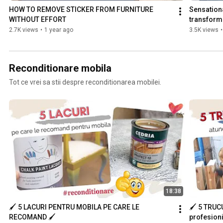
HOW TO REMOVE STICKER FROM FURNITURE 
Sensationa
WITHOUT EFFORT
transforme
2.7K views
•
1 year ago
3.5K views
•
Reconditionare mobila
Tot ce vrei sa stii despre reconditionarea mobilei.
18:38
🖌️ 5 LACURI PENTRU MOBILA PE CARE LE 
🖌️ 5 TRUC
RECOMAND 🖌️
profesioni