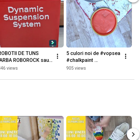
ROBOTII DE TUNS 
5 culori noi de #vopsea 
IARBA ROBOROCK sau 
#chalkpaint 
inteligenta artificiala la 
#AnnieSloan
346 views
905 views
lucru