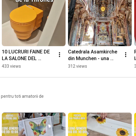
10 LUCRURI FAINE DE 
Catedrala Asamkirche 
LA SALONE DEL 
din Munchen - una 
MOBILE MILANO 2026
dintre cele mai 
433 views
312 views
frumoase din lume
g pentru toti amatorii de