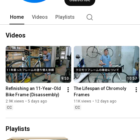
Home
Videos
Playlists
Videos
9:53
10:57
Refinishing an 11-Year-Old 
The Lifespan of Chromoly 
Bike Frame (Disassembly)
Frames
2.9K views
•
5 days ago
11K views
•
12 days ago
CC
CC
Playlists