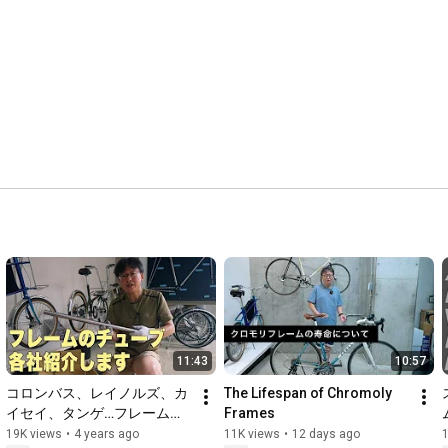
11:43
10:57
コロンバス、レイノルズ、カ
The Lifespan of Chromoly 
イセイ、タンゲ…フレームに
Frames
使うチューブを各社紹介しま
19K views
•
4 years ago
11K views
•
12 days ago