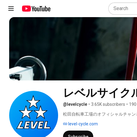
レベルサイク
@levelcycle
•
3.65K subscribers
•
190
松田自転車工場のオフィシャルチャンネ
のオリジナル自転車を製造販売してい
level-cycle.com
Subscribe