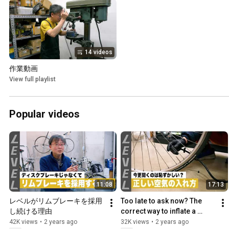
14 videos
作業動画
View full playlist
Popular videos
11:08
17:13
レベルがリムブレーキを採用
Too late to ask now? The 
し続ける理由
correct way to inflate a 
cylinder (demonstration of 
42K views
•
2 years ago
32K views
•
2 years ago