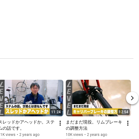
11:24
12:54
スレッドかアヘッドか。ステ
まだまだ現役。リムブレーキ
ムの話です。
の調整方法
11K views
•
2 years ago
10K views
•
2 years ago