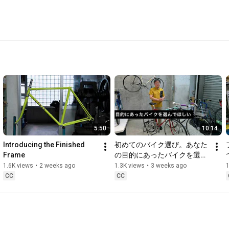
5:50
10:14
Introducing the Finished 
初めてのバイク選び。あなた
Frame
の目的にあったバイクを選ん
でいますか？
1.6K views
•
2 weeks ago
1.3K views
•
3 weeks ago
1
CC
CC