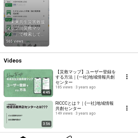
「未来共生災害救援
マップ（災救マッ
プ）」で検索してみ
た
565 views
Videos
【災救マップ】ユーザー登録を
する方法｜(一社)地域情報共創
センター
185 views
3 years ago
4:45
RICCCとは？｜(一社)地域情報
共創センター
149 views
3 years ago
3:56