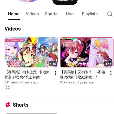
Home
Videos
Shorts
Live
Playlists
Videos
4:46
4:45
【賽馬娘】抽卡上癮   卡池太
【賽馬娘】又抽卡了！~不過
豐富了吧 快d坑去睇動
呢次抽到什麼結果呢...?
畫！！！
531 views
•
5 years ago
357 views
•
5 years ago
CC
Shorts