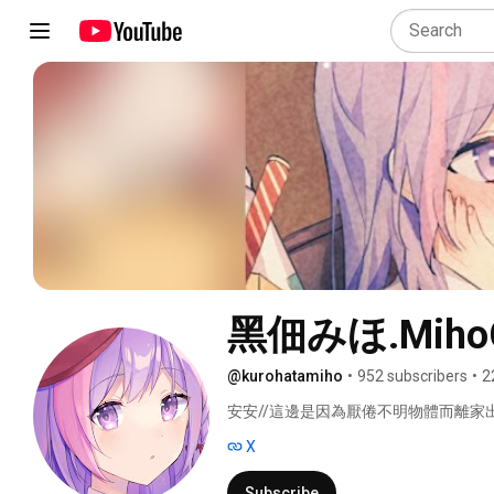
黑佃みほ.Miho
@kurohatamiho
•
952 subscribers
•
2
安安//這邊是因為厭倦不明物體而離家出走吸
X
Subscribe