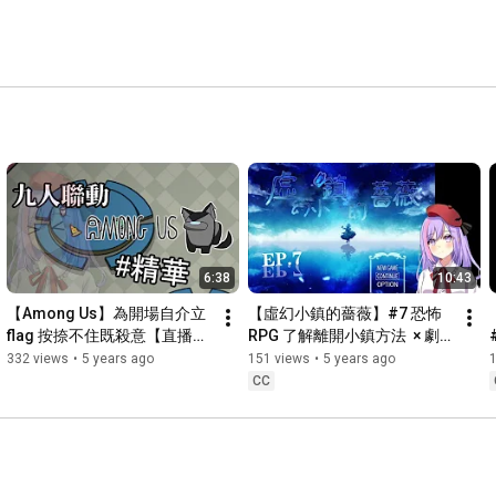
6:38
10:43
【Among Us】為開場自介立
【虛幻小鎮的薔薇】#7 恐怖
flag 按捺不住既殺意【直播精
RPG 了解離開小鎮方法  × 劇
華】
情向
332 views
•
5 years ago
151 views
•
5 years ago
CC