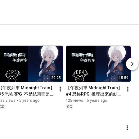
29:25
15:59
【午夜列車 Midnight Train】
【午夜列車 Midnight Train】
#5 恐怖RPG  不是結束而是新
#4 恐怖RPG  推理出來的結
的開始?!【第一章】
果..?【第一章】(劇情)
129 views
•
5 years ago
125 views
•
5 years ago
CC
CC