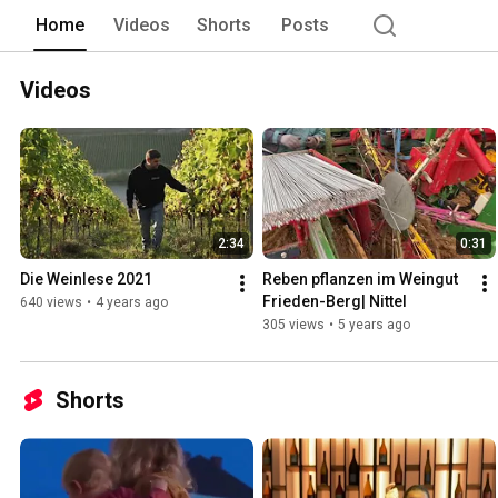
Home
Videos
Shorts
Posts
Videos
2:34
0:31
Die Weinlese 2021
Reben pflanzen im Weingut 
Frieden-Berg| Nittel
640 views
•
4 years ago
305 views
•
5 years ago
Shorts