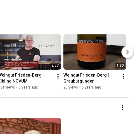
2:57
1:30
Weingut Frieden-Berg | 
Weingut Frieden-Berg | 
Elbling NOVUM
Grauburgunder
231 views
•
6 years ago
28 views
•
6 years ago