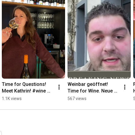
Time for Questions! 
Weinbar geöffnet! 
Meet Kathrin! #wine 
Time for Wine. Neue 
#winetasting #vinothek 
Terrasse wird gebaut🧡
1.1K views
567 views
#mosel