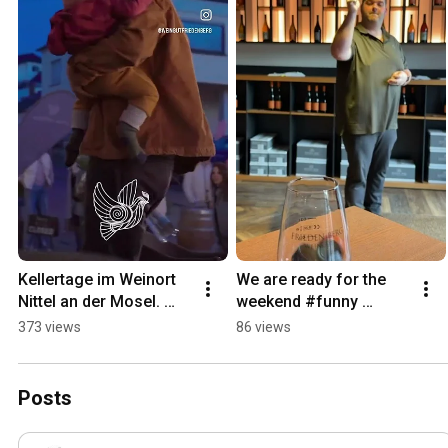
Kellertage im Weinort 
We are ready for the 
Nittel an der Mosel. 
weekend #funny 
Kommt ins Weingut 
#mosel #wine 
373 views
86 views
Frieden-Berg. Zum 
#vinothek #wein 
Wohl:-)
#comedy #winelover
Posts