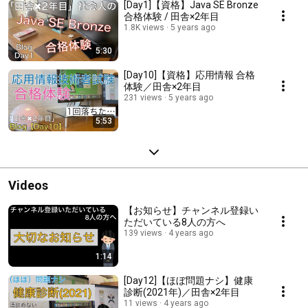
[Day1]【資格】Java SE Bronze
合格体験 / 田舎×2年目
1.8K views
5 years ago
5:30
[Day10]【資格】応用情報 合格
体験／田舎×2年目
231 views
5 years ago
5:53
Videos
【お知らせ】チャンネル登録い
ただいている8人の方へ
139 views
4 years ago
1:14
[Day12]【ほぼ問題ナシ】健康
診断(2021年)／田舎×2年目
11 views
4 years ago