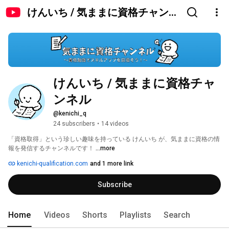
けんいち / 気ままに資格チャンネ
ル
けんいち / 気ままに資格チャ
ンネル
@kenichi_q
24 subscribers
•
14 videos
「資格取得」という珍しい趣味を持っている けんいち が、気ままに資格の情
報を発信するチャンネルです！ 
...more
kenichi-qualification.com
and 1 more link
Subscribe
Home
Videos
Shorts
Playlists
Search