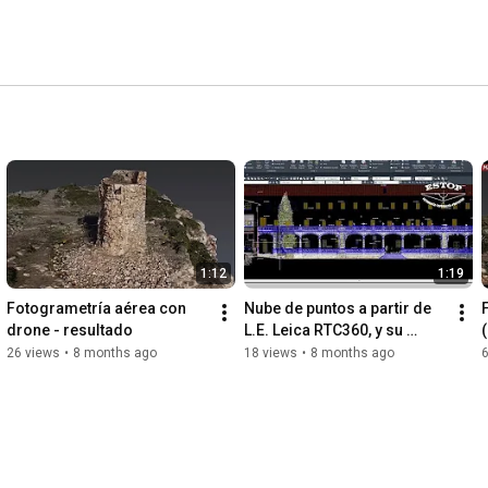
1:12
1:19
Fotogrametría aérea con 
Nube de puntos a partir de 
drone - resultado
L.E. Leica RTC360, y su 
generación de planos.
26 views
•
8 months ago
18 views
•
8 months ago