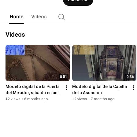
Home
Videos
Videos
0:51
0:36
Modelo digital de la Puerta 
Modelo digital de la Capilla 
del Mirador, situada en una 
de la Asunción
de las fachadas de la 
12 views
•
6 months ago
12 views
•
7 months ago
Catedral de Mallorca