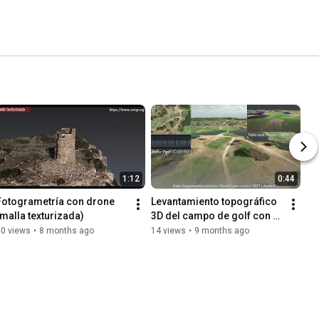
1:12
0:44
Fotogrametría con drone 
Levantamiento topográfico 
(malla texturizada)
3D del campo de golf con 
fotogrametría y MDT | Estop 
60 views
•
8 months ago
14 views
•
9 months ago
Topografía