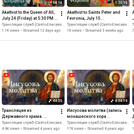
58:16
1:20:15
Akathist to the Queen of All, 
Akathist to Saints Peter and 
A
July 24 (Friday) at 5:30 PM. 
Fevronia, July 15 
St. Elizabeth Monastery
(Wednesday) at 6:00 PM
Трансляции служб (Свято-Eлисаветинский монастырь)
Трансляции служб (Свято-Eлисаветинский монастырь)
Т
1.1K views
•
Streamed 12 days ago
1K views
•
Streamed 3 weeks ago
44:25
6:04:19
Трансляция из 
Иисусова молитва (запись 
Державного храма. 
монашеского хора 
Иисусова молитва (запись 
обители).
Трансляции служб (Свято-Eлисаветинский монастырь)
Трансляции служб (Свято-Eлисаветинский монастырь)
Т
монашеского хора 
4.4K views
•
Streamed 4 years ago
17K views
•
Streamed 4 years ago
1