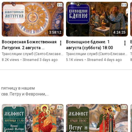
оворю вам, что если двое из
попросили, будет им от Отца
м Я посреди них" (Мф. 18,
. На богослужениях
3:58:12
4:24:25
алаамский распевы, в
 и греческий, а также
Воскресная Божественная 
Всенощное бдение. 1 
Литургия. 2 августа 
августа (суббота) 18:00
подать имена на сорокоуст,
(воскресенье) 08:40
Трансляции служб (Свято-Eлисаветинский монастырь)
Трансляции служб (Свято-Eлисаветинский монастырь)
Т
8.2K views
•
Streamed 3 days ago
5.1K views
•
Streamed 4 days ago
8
и пятницу в нашем
сецарица» пятница в 17:30