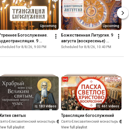
Upcoming
Upcoming
Утреннее Богослужение. 
Божественная Литургия. 9 
Аудиотрансляция. 9 
августа (воскресенье) 
августа (воскресенье) 
08:40
cheduled for 8/8/26, 9:00 PM
Scheduled for 8/8/26, 10:40 PM
2026 г.
183 videos
461 videos
Жития святых
Трансляции богослужений
Свято-Eлисаветинский монастырь
Свято-Eлисаветинский монастырь
•
Playlist
•
P
iew full playlist
Podcast
View full playlist