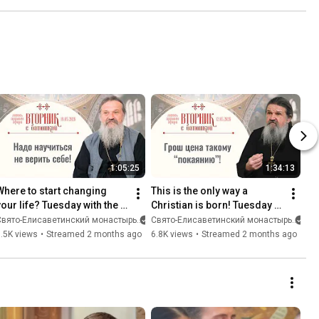
обители).
1:05:25
1:34:13
Where to start changing 
This is the only way a 
your life? Tuesday with the 
Christian is born! Tuesday 
priest. A conversation with 
with the priest. Conversation 
Свято-Eлисаветинский монастырь
Свято-Eлисаветинский монастырь
Father Andrey Lem...
with Father Andre...
.5K views
•
Streamed 2 months ago
6.8K views
•
Streamed 2 months ago