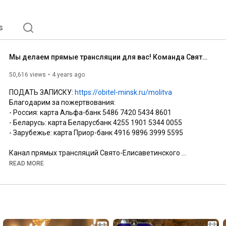
s
Мы делаем прямые трансляции для вас! Команда Свято-Елисаветинского монастыря
50,616 views
4 years ago
ПОДАТЬ ЗАПИСКУ: 
https://obitel-minsk.ru/molitva
Благодарим за пожертвования: 

- Россия: карта Альфа-банк 5486 7420 5434 8601

- Беларусь: карта Беларусбанк 4255 1901 5344 0055

- Зарубежье: карта Приор-банк 4916 9896 3999 5595 

Канал прямых трансляций Свято-Елисаветинского 
монастыря — это трансляции богослужений, акафистов, 
READ MORE
молитв. Но прежде всего — это люди, которые ежедневно 
работают над созданием материалов. Среди них 
монашествующие и миряне. У каждого своя история, 
каждый по-своему уникален. Но всех этих людей 
объединяет главное — в их сердцах живет вера. Над 
видеоконтентом трудятся люди, которые выбрали 