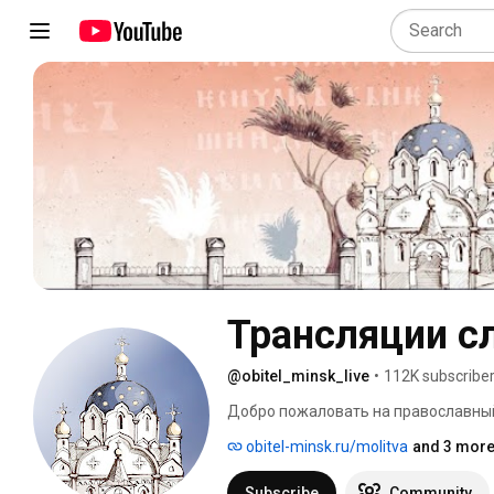
Трансляции с
@obitel_minsk_live
•
112K subscribe
Добро пожаловать на православный
монастыря (г. Минск, Беларусь). 
obitel-minsk.ru/molitva
and 3 more
Subscribe
Community