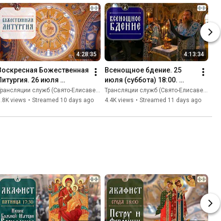
4:28:35
4:13:34
Воскресная Божественная 
Всенощное бдение. 25 
Литургия. 26 июля 
июля (суббота) 18:00. 
(воскресенье) 08:40. 
Свято-Елисаветинский 
рансляции служб (Свято-Eлисаветинский монастырь)
Трансляции служб (Свято-Eлисаветинский монастырь)
Свято-Елисаветинский 
монастырь
.8K views
•
Streamed 10 days ago
4.4K views
•
Streamed 11 days ago
монастырь