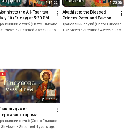
1:11:22
1:20:05
kathist to the All-Tsaritsa, 
Akathist to the Blessed 
July 10 (Friday) at 5:30 PM
Princes Peter and Fevronia 
July 8 (Wednesday) at 6:00 
рансляции служб (Свято-Eлисаветинский монастырь)
Трансляции служб (Свято-Eлисаветинский монастырь)
PM
739 views
•
Streamed 3 weeks ago
1.7K views
•
Streamed 4 weeks ago
2:44:58
Трансляция из 
Державного храма. 
Иисусова молитва (запись 
рансляции служб (Свято-Eлисаветинский монастырь)
монашеского хора 
.3K views
•
Streamed 4 years ago