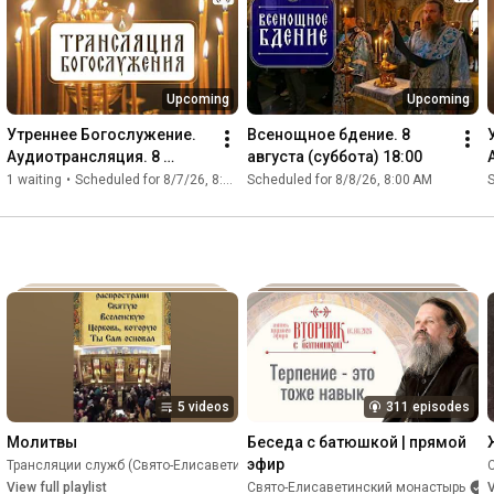
служение Богу, служение ближнему.

Свято-Елисаветинский монастырь 
https://obitel-minsk.ru
Upcoming
Upcoming
Канал трансляций на VK Видео 
https://vkvideo.ru/@obitelsem
Утреннее Богослужение. 
Всенощное бдение. 8 
Аудиотрансляция. 8 
августа (суббота) 18:00
Лицензионный код используемой музыки 
августа (суббота) 2026 г.
1 waiting
•
Scheduled for 8/7/26, 8:50 PM
Scheduled for 8/8/26, 8:00 AM
S
BGZYLPOSLXDW8O8M
5 videos
311 episodes
Молитвы
Беседа с батюшкой | прямой 
эфир
инский монастырь)
Трансляции служб (Свято-Eлисаветинский монастырь)
•
Playlist
•
Playlist
View full playlist
Свято-Eлисаветинский монастырь
V
•