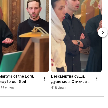
Martyrs of the Lord, 
Безсмертна сущи, 
pray to our God
душе моя. Стихира 
Октоиха
236 views
418 views