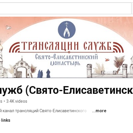
лужб (Свято-Eлисаветинс
rs
•
3.4K videos
 канал трансляций Свято-Елисаветинского 
...more
 links