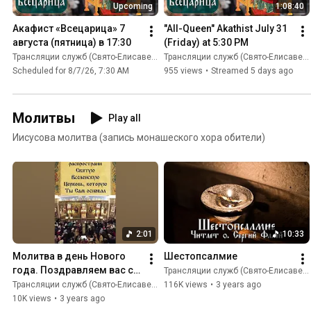
Upcoming
1:08:40
Акафист «Всецарица» 7 
"All-Queen" Akathist July 31 
августа (пятница) в 17:30
(Friday) at 5:30 PM
Трансляции служб (Свято-Eлисаветинский монастырь)
Трансляции служб (Свято-Eлисаветинский монастырь)
Scheduled for 8/7/26, 7:30 AM
955 views
•
Streamed 5 days ago
Молитвы
Play all
Иисусова молитва (запись монашеского хора обители)
2:01
10:33
Молитва в день Нового 
Шестопсалмие
года. Поздравляем вас с 
Трансляции служб (Свято-Eлисаветинский монастырь)
Новым годом!
Трансляции служб (Свято-Eлисаветинский монастырь)
116K views
•
3 years ago
10K views
•
3 years ago