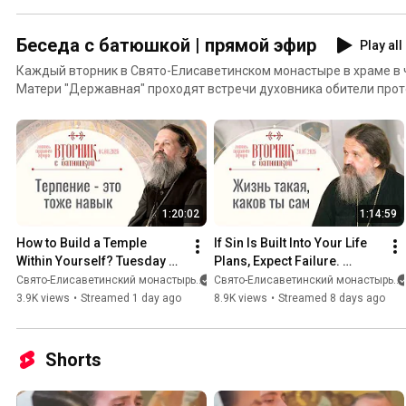
Беседа с батюшкой | прямой эфир
Play all
Каждый вторник в Свято-Елисаветинском монастыре в храме в
Матери "Державная" проходят встречи духовника обители пр
с прихожанами в прямом эфире. Во время бесед батюшка отвеч
Представляем вниманию зрителей записи онлайн-трансляций "
1:20:02
1:14:59
How to Build a Temple 
If Sin Is Built Into Your Life 
Within Yourself? Tuesday 
Plans, Expect Failure. 
with a Priest. A Conversation 
Tuesday With a Priest. A 
Свято-Eлисаветинский монастырь
Свято-Eлисаветинский монастырь
with Fr. Andrey Leme...
Conversation with ...
3.9K views
•
Streamed 1 day ago
8.9K views
•
Streamed 8 days ago
Shorts