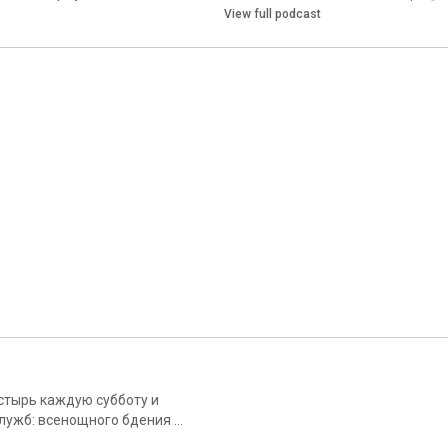
View full podcast
стырь каждую субботу и
ужб: всенощного бдения в
ную молитву! Вспомним