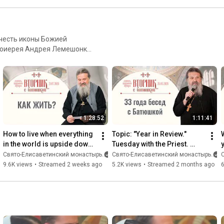
обители).
 честь иконы Божией
отоиерея Андрея Лемешонка
ает на вопросы прихожан.
Вторника с батюшкой"
1:28:52
1:11:41
How to live when everything 
Topic: "Year in Review." 
in the world is upside down? 
Tuesday with the Priest. 
Tuesday with a Priest. A 
Conversation with Father 
Свято-Eлисаветинский монастырь
Свято-Eлисаветинский монастырь
conversation wi...
Andrei Lemeshonok, May...
9.6K views
•
Streamed 2 weeks ago
5.2K views
•
Streamed 2 months ago
6