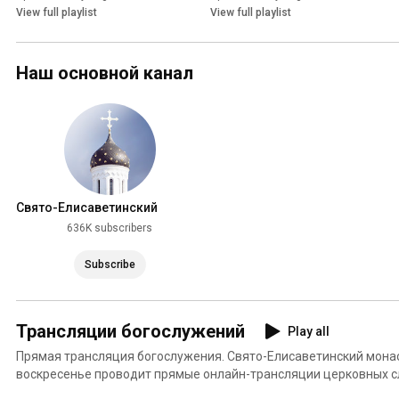
View full playlist
View full playlist
Наш основной канал
Свято-Eлисаветинский
монастырь
636K subscribers
Subscribe
Трансляции богослужений
Play all
Прямая трансляция богослужения. Свято-Елисаветинский мона
воскресенье проводит прямые онлайн-трансляции церковных сл
18.00 и Божественной литургии в 9.00. Приглашаем на совмест