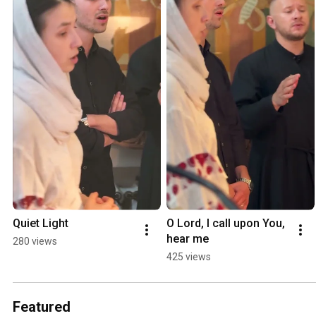
Quiet Light
O Lord, I call upon You, 
hear me
280 views
425 views
Featured