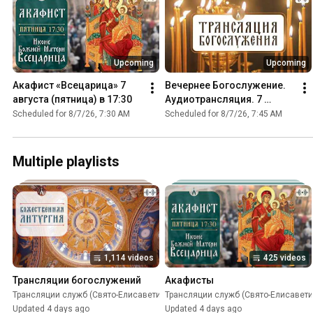
Upcoming
Upcoming
Акафист «Всецарица» 7 
Вечернее Богослужение. 
августа (пятница) в 17:30
Аудиотрансляция. 7 
августа (пятница) 2026 г.
Scheduled for 8/7/26, 7:30 AM
Scheduled for 8/7/26, 7:45 AM
Multiple playlists
1,114 videos
425 videos
Трансляции богослужений
Акафисты
Трансляции служб (Свято-Eлисаветинский монастырь)
Трансляции служб (Свято-Eлисавет
•
Playlist
Updated 4 days ago
Updated 4 days ago