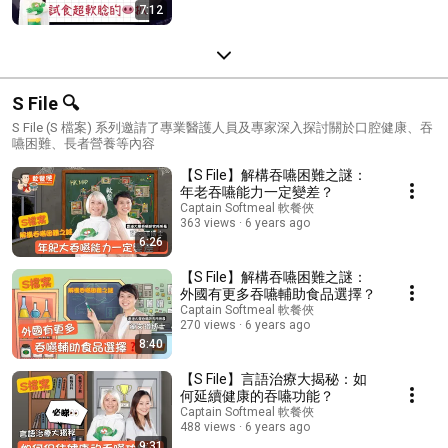
7:12
S File 🔍
S File (S 檔案) 系列邀請了專業醫護人員及專家深入探討關於口腔健康、吞
嚥困難、長者營養等內容
【S File】解構吞嚥困難之謎：
年老吞嚥能力一定變差？
Captain Softmeal 軟餐俠
363 views
6 years ago
6:26
【S File】解構吞嚥困難之謎：
外國有更多吞嚥輔助食品選擇？
Captain Softmeal 軟餐俠
270 views
6 years ago
8:40
【S File】言語治療大揭秘：如
何延續健康的吞嚥功能？
Captain Softmeal 軟餐俠
488 views
6 years ago
9:31