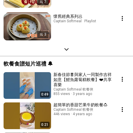
7
懷舊經典系列🥟
Captain Softmeal · Playlist
3
軟餐食譜短片巡禮 🔔
新春佳節🧧與家人一同製作吉祥
如意【鯉魚蘿蔔糕軟餐】❤️共享
喜樂
Captain Softmeal 軟餐俠
855 views
3 years ago
0:49
超簡單的香甜芒果牛奶軟餐🍮
Captain Softmeal 軟餐俠
446 views
4 years ago
0:21