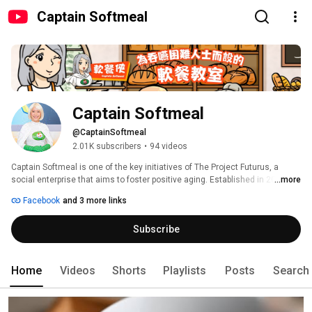
Captain Softmeal
Captain Softmeal
@CaptainSoftmeal
2.01K subscribers
•
94 videos
Captain Softmeal is one of the key initiatives of The Project Futurus, a 
social enterprise that aims to foster positive aging. Established in 2018, 
...more
Captain Softmeal is committed to helping elders and patients who suffer 
Facebook
and 3 more links
from swallowing difficulties to live a better life through quality and 
nutritious soft diet. We strive to provide carers and family members the 
Subscribe
latest information on elderly diet. Subscribe and stay tune! 
Home
Videos
Shorts
Playlists
Posts
Search