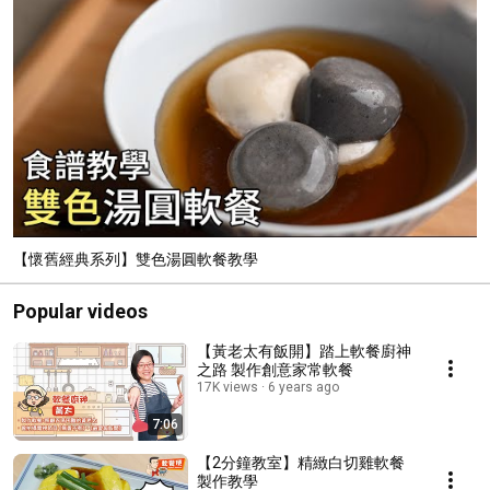
【懷舊經典系列】雙色湯圓軟餐教學
Popular videos
【黃老太有飯開】踏上軟餐廚神
之路 製作創意家常軟餐
17K views
6 years ago
7:06
【2分鐘教室】精緻白切雞軟餐
製作教學