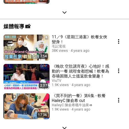
媒體報導 📸
11／9《星期三港案》軟餐女俠
變身！
毛記電視
38K views
4 years ago
7:54
《晚吹 空肚講宵夜》心地好！感
動的一餐 就咁食都想喊！軟餐為
吞嚥困難人士搵返飲食樂趣！
ViuTV
1.9K views
4 years ago
2:37
《買不到的一餐》第6集 - 軟餐
HaileyC 陳俞希 cut
HaileyC 陳俞希嘅牛油果🥑
1.9K views
4 years ago
17:36