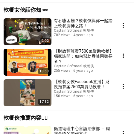
軟餐女俠話你知 👀
有吞嚥困難？軟餐俠與你一起踏
上軟餐廚神之路！
Captain Softmeal 軟餐俠
702 views
4 years ago
2:02
【財政預算案7500萬資助軟餐】
獨家訪問：如何幫助吞嚥困難長
者？
Captain Softmeal 軟餐俠
255 views
6 years ago
10:53
【軟餐女俠Facebook直播】財
政預算案7500萬資助軟餐！
Captain Softmeal 軟餐俠
150 views
6 years ago
17:12
軟餐俠推薦內容👍🏻
循道衛理中心言語治療部 － 糊
狀食物的製作方法