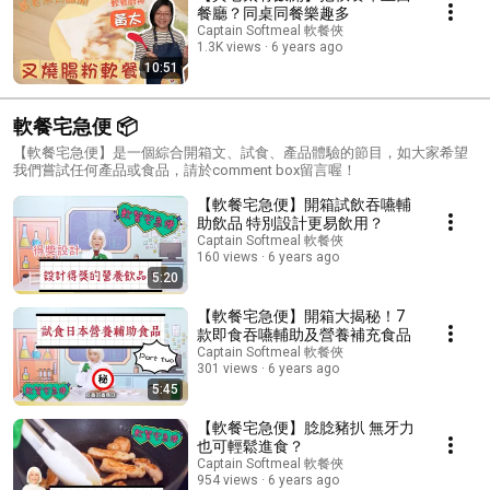
餐廳？同桌同餐樂趣多
Captain Softmeal 軟餐俠
1.3K views
6 years ago
10:51
軟餐宅急便 📦
【軟餐宅急便】是一個綜合開箱文、試食、產品體驗的節目，如大家希望
我們嘗試任何產品或食品，請於comment box留言喔！
【軟餐宅急便】開箱試飲吞嚥輔
助飲品 特別設計更易飲用？
Captain Softmeal 軟餐俠
160 views
6 years ago
5:20
【軟餐宅急便】開箱大揭秘！7
款即食吞嚥輔助及營養補充食品
Captain Softmeal 軟餐俠
301 views
6 years ago
5:45
【軟餐宅急便】腍腍豬扒 無牙力
也可輕鬆進食？
Captain Softmeal 軟餐俠
954 views
6 years ago