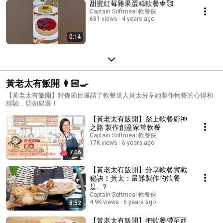
甜蜜紅莓雜果蛋糕軟餐🍓🥰
Captain Softmeal 軟餐俠
681 views
4 years ago
0:14
黃老太有飯開 👩🏻‍🍳
【黃老太有飯開】特備節目邀請了軟餐達人黃太分享她製作軟餐的心得和
經驗，切勿錯過！
【黃老太有飯開】踏上軟餐廚神
之路 製作創意家常軟餐
Captain Softmeal 軟餐俠
17K views
6 years ago
7:06
【黃老太有飯開】分享軟餐實戰
秘訣！黃太：最難製作的軟餐
是...？
Captain Softmeal 軟餐俠
4.9K views
6 years ago
8:52
【黃老太有飯開】把軟餐帶至西