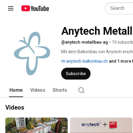
Anytech Metal
@anytech-metallbau-ag
•
10 subscri
Mit dem Balkonbau von Anytech erscha
– und bringen Ihre Wohnqualität zu ne
anytech-balkonbau.ch
and 1 more l
und bieten die perfekte Lösung für mehr
Balkonbau. 
Subscribe
Home
Videos
Shorts
Videos