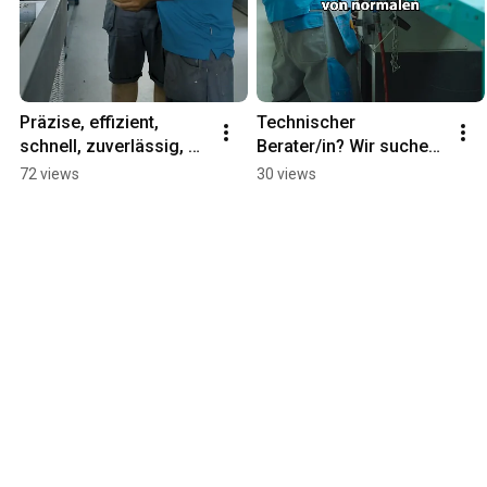
Präzise, effizient, 
Technischer 
schnell, zuverlässig, 
Berater/in? Wir suchen 
professionell, kreativ - 
dich 💪🏻
72 views
30 views
wir sind anytech.