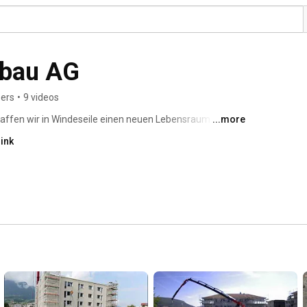
lbau AG
bers
•
9 videos
ffen wir in Windeseile einen neuen Lebensraum für Sie 
...more
uen Höhenflügen. Seit 1995 stehen wir für Innovationen 
ink
 Effizienz, Kompatibilität und Individualität beim 