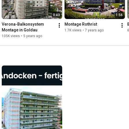
0:43
1:56
Verona-Balkonsystem 
Montage Rothrist
Montage in Goldau
1.7K views
•
7 years ago
6
105K views
•
5 years ago