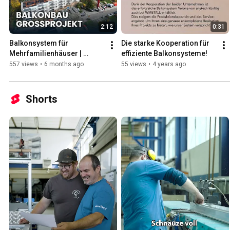
2:12
0:31
Balkonsystem für 
Die starke Kooperation für 
Mehrfamilienhäuser | 
effiziente Balkonsysteme!
Grossprojekt im Raum 
557 views
•
6 months ago
55 views
•
4 years ago
Zürich
Shorts