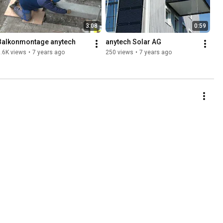
3:08
0:59
Balkonmontage anytech
anytech Solar AG
.6K views
•
7 years ago
250 views
•
7 years ago